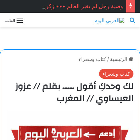
وصية رجل لم يغير العالم ••• زكريا شيخ أحمد / سوريا
بحث عن
القائمة
الرئيسية
/
كتاب وشعراء
كتاب وشعراء
لك وحدكِ أقول ……. بقلم // عزوز
العيساوي // المغرب