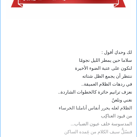
لك وحدكِ أقول :
سلاما حين يمطر الليل نجومًا
لنكون على عتبة الضوء الأخيرة
ننتظر أن يجمع الظل شتاته
في ردهات الظلام العميقة..
نعزف ترانيم حائرة كالخطوات الشاردة..
نغني ونلعنُ
الظلام لعله يحرر أنفاس أناملنا الخرساء
من قيود العناكِب
المدسوسة خلف عيون الضباب…
فنسُلُّ سيف الكلام من غِمده الساكن