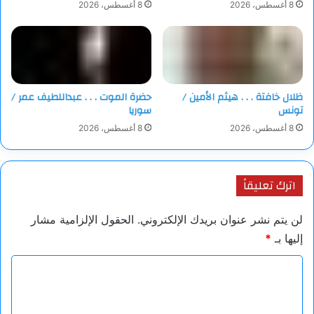
8 أغسطس، 2026
8 أغسطس، 2026
فننسكِب حروفا وننتشر..
لك وحدكِ أقول :
سلامًا حين ينام الوجع
وتجِفُّ الدمعة
ظلال خافتة . . . هيثم الأمين /
حضرة الموت . . . عبداللطيف عمر /
على خَدِّ سمائنَا الباكيَةِ لأجل طُوفانٍ
تونس
سوريا
لا يرحم..
8 أغسطس، 2026
8 أغسطس، 2026
لنمضيَ بعيدًا عن زمنٍ
تطول فيه الحكايات و تتشَعب ..
عزوز العيساوي
اترك تعليقاً
لن يتم نشر عنوان بريدك الإلكتروني.
الحقول الإلزامية مشار
إليها بـ
*
ا
ل
ت