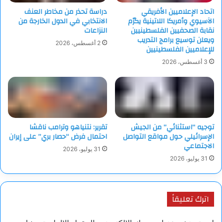
“غزو” ذوي الأصول الأسبانية للولاية، أطلق النار من بندقية آلية داخل
اتحاد الإعلاميين الأفريقي
دراسة تحذر من مخاطر العنف
وخارج المتجر وقتل 23 شخصا.
الآسيوي وأمريكا اللاتينية يكرّم
الانتخابي في الدول الخارجة من
نقابة الصحفيين الفلسطينيين
النزاعات
وقبل إطلاق النار، انشغل كروسيوس بنقاش الهجرة، حيث نشر على
ويعلن توسيع برامج التدريب
2 أغسطس، 2026
للإعلاميين الفلسطينيين
الإنترنت منشورات داعمة لبناء الجدار الحدودي، ورسائل أخرى تشيد
3 أغسطس، 2026
بسياسات الرئيس دونالد ترامب المتشددة بشأن الحدود، الذي كان
في ولايته الأولى آنذاك، بل ذهب أبعد من ذلك في خطابه الذي نشره
قبل الهجوم، قائلا “إن ذوي الأصول الإسبانية سيسيطرون على
الحكومة والاقتصاد”.
توجيه “استثنائي” من الجيش
تقرير: نتنياهو وترامب ناقشا
جدير بالذكر أن أعمار الضحايا تراوحت بين طالب رياضي في
الإسرائيلي حول مواقع التواصل
احتمال فرض “حصار بري” على إيران
المدرسة الثانوية يبلغ من العمر 15 عاما وعدة أجداد، وكان من بينهم
الاجتماعي
31 يوليو، 2026
مهاجرون، وسائق حافلة متقاعد، ومعلمون، وحرفيون، والعديد من
31 يوليو، 2026
المكسيكيين الذين عبروا الحدود الأمريكية في رحلات تسوق روتينية.
اترك تعليقاً