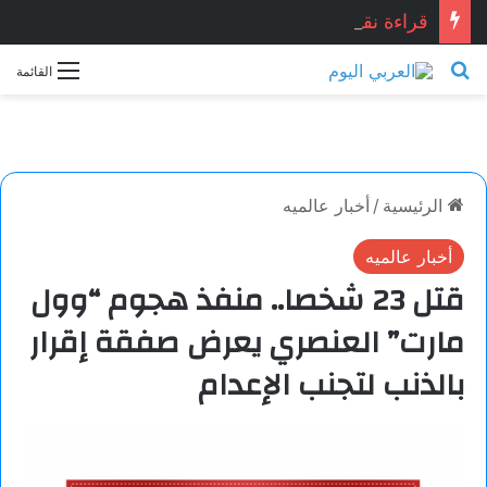
قراءة نقدية في قصيدة: “العِشْقُ قصّةُ نِهَايَة… حين تصبح القصيدة أكثر علمانية ومصداقيّة”.. للشاعر المصري المبدع: أشرف ياسين شبانه.. بقلم الأديبة: نجاح الدروبي
بحث عن
القائمة
الرئيسية
/
أخبار عالميه
أخبار عالميه
قتل 23 شخصا.. منفذ هجوم “وول
مارت” العنصري يعرض صفقة إقرار
بالذنب لتجنب الإعدام