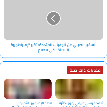
الصيني
مشكلة مع تركيا”.
عن
الولايات
وتستعد أنقرة، للعب دور رئيسي في سوريا، بما في ذلك إبرام اتفاق
المتحدة:
دفاع مشترك محتمل قد يشهد إقامة قواعد تركية جديدة في وسط
أكبر
"إمبراطورية
سوريا واستخدام المجال الجوي للبلاد.
قراصنة"
في
ووصفت وزارة الخارجية التركية في وقت سابق إسرائيل بأنها “أكبر
السفير الصيني عن الولايات المتحدة: أكبر "إمبراطورية
العالم
تهديد للأمن الإقليمي”، وقال وزير الخارجية التركي هاكان فيدان إن
قراصنة" في العالم
تركيا لا تريد أي مواجهة مع إسرائيل في سوريا.
مقالات ذات صلة
أحمد موسى قريعي يفوز بجائزة
اتحاد الإعلاميين الأفريقي