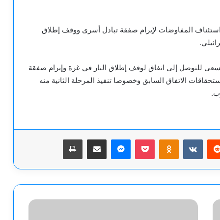
ستئناف المفاوضات لإبرام صفقة تبادل أسرى ووقف إطلاق
ائيلي.
سعى للتوصل إلى اتفاق لوقف إطلاق النار في غزة وإبرام صفقة
تحقاقات الاتفاق السابق وخصوصا تنفيذ المرحلة الثانية منه
ب.
يريست
‫Pocket
Odnoklassniki
ماسنجر
مشاركة عبر البريد
طباعة
"التايمز"
عن