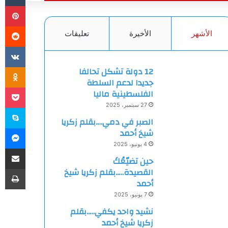
بي
الأشهر
الأخيرة
تعليقات
ki
12 دولة تشكل تحالفا
جديدا لدعم السلطة
et
الفلسطينية ماليا
27 سبتمبر، 2025
سك
الصبر في دمي….بقلم زكريا
ما
شيخ أحمد
4 يونيو، 2025
مشاركة
حين تضيّعُكَ
طب
القصيدة…..بقلم زكريا شيخ
أحمد
7 يونيو، 2025
نشيد واحد يكفي…..بقلم
زكريا شيخ أحمد