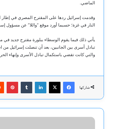
الماضي.
وقدمت إسرائيل ردها على المقترح المصري في إطار ا
النار في غزة؛ حسبما أورد موقع “واللا” عن مسؤول إسر
يأتي ذلك فيما يقوم الوسطاء ببلورة مقترح جديد في م
تبادل أسرى بين الجانبين، بعد أن تنصلت إسرائيل من اس
والتي كانت تقضي باستكمال تبادل الأسرى وإنهاء الحر
فيسبوك
‫X
لينكدإن
بينت
شاركها
مصادر
أمريكية: