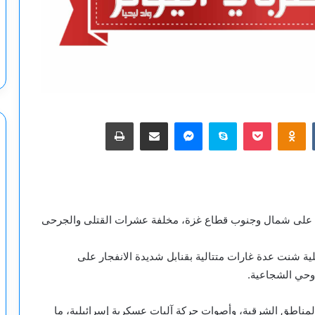
‫Pocket
Odnoklassniki
سكايب
ماسنجر
مشاركة عبر البريد
طباعة
يف على شمال وجنوب قطاع غزة، مخلفة عشرات القتلى والجرحى
ية شنت عدة غارات متتالية بقنابل شديدة الانفجار على
 وحي الشجاعية.
مناطق الشرقية، وأصوات حركة آليات عسكرية إسرائيلية، ما