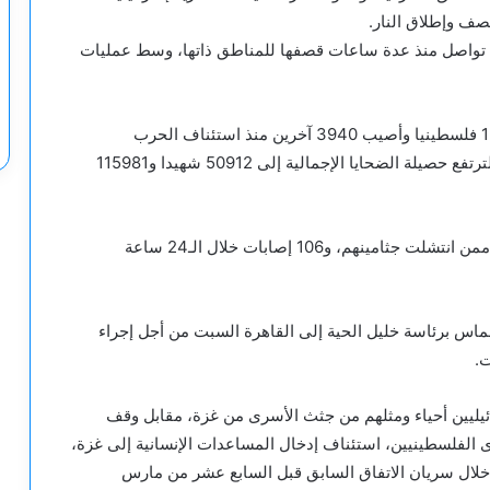
ف وإطلاق النار.
ية تواصل منذ عدة ساعات قصفها للمناطق ذاتها، وسط عمليات
وبحسب وزارة الصحة الفلسطينية بغزة: “استشهد 1542 فلسطينيا وأصيب 3940 آخرين منذ استئناف الحرب
الإسرائيلية المدمرة على غزة منذ 18 مارس الماضي، لترتفع حصيلة الضحايا الإجمالية إلى 50912 شهيدا و115981
كما أحصت وزارة الصحة “استشهاد 26 شخصا بينهم 6 ممن انتشلت جثامينهم، و106 إصابات خلال الـ24 ساعة
س برئاسة خليل الحية إلى القاهرة السبت من أجل إجراء
.
ري على الإفراج عن 8 أسرى إسرائيليين أحياء ومثلهم من جثث الأسرى من غزة، مقابل وقف
ج عن مئات الأسرى الفلسطينيين، استئناف إدخال المساعدات الإنسانية إلى غزة،
 خلال سريان الاتفاق السابق قبل السابع عشر من مارس