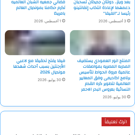
بعد ويلز.. دولتان جديدتان تسحبان
فضالي جمعيه الشبان العالميه
دعمهما لإعادة انتخاب إنفانتينو
تكرم حكامنا بمونديال العالم
رئيسا لـ”الفيفا”
بامريكا
3 أغسطس، 2026
1 أغسطس، 2026
المنتج انور العمودي يستضيف
فيفا يفتح تحقيقا مع لاعبي
المدربه المصريه بمواصفات
الأرجنتين بسبب أحداث شهدها
عالمية مروة الحواط لتأسيس
مونديال 2026
برنامج اكاديمى وفق المعايير
30 يوليو، 2026
العالمية لتطوير كره القدم
النسائية بعروس البحر الاحمر
30 يوليو، 2026
اترك تعليقاً