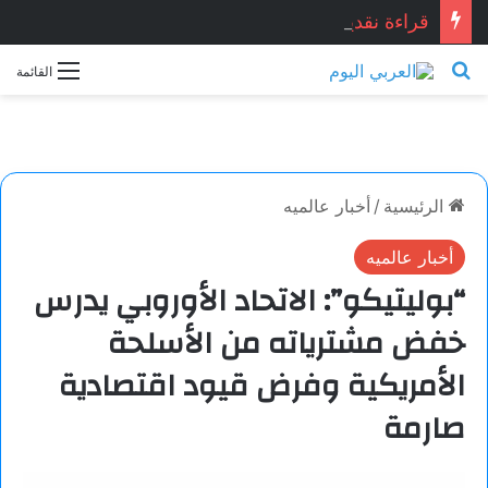
قراءة نقدية في قصيدة: “العِشْقُ قصّةُ نِهَايَة… حين تصبح القصيدة أكثر علمانية ومصداقيّة”.. للشاعر المصري المبدع: أشرف ياسين شبانه.. بقلم الأديبة: نجاح الدروبي
بحث عن
القائمة
الرئيسية
/
أخبار عالميه
أخبار عالميه
“بوليتيكو”: الاتحاد الأوروبي يدرس
خفض مشترياته من الأسلحة
الأمريكية وفرض قيود اقتصادية
صارمة