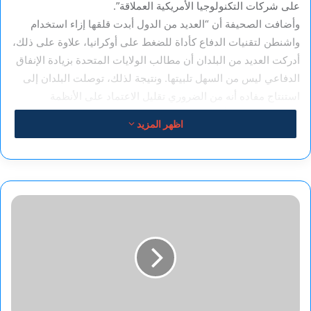
على شركات التكنولوجيا الأمريكية العملاقة”.
وأضافت الصحيفة أن “العديد من الدول أبدت قلقها إزاء استخدام
واشنطن لتقنيات الدفاع كأداة للضغط على أوكرانيا، علاوة على ذلك،
أدركت العديد من البلدان أن مطالب الولايات المتحدة بزيادة الإنفاق
الدفاعي ليس من السهل تلبيتها. ونتيجة لذلك، توصلت البلدان إلى
استنتاج مفاده أنه من الضروري تقليل الاعتماد على الأنظمة
الأمريكية وتطوير أنظمتها الخاصة”.
اظهر المزيد
وقال مستشار رئيس الوزراء البولندي لشؤون أوكرانيا، ورئيس لجنة
الشؤون الخارجية في البرلمان البولندي، باول كوال، للصحيفة إن
“الثقة في الولايات المتحدة اهتزت بشكل خطير، وبولندا لن تطلب
صحفية
على الأرجح طلبات كبيرة جديدة لشراء معدات عسكرية أمريكية”.
أوكرانية:
الولايات
وذكرت “بوليتيكو” أن “المفوضية الأوروبية ناقشت استخدام ما يسمى
المتحدة
بأداة مكافحة الإكراه ضد الولايات المتحدة، والتي تصفها وسائل
ستنسحب
من
الإعلام بأنها “السلاح الاقتصادي الأقوى” لدى الاتحاد الأوروبي”.
المفاوضات
وتترك
كما أشارت نقلا عن مصدر أن “هذه الأداة عبارة عن مجموعة من