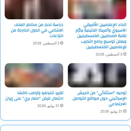
يوما بعدما اتخذ ترامب نفس الإجراء.
اتحاد الإعلاميين الأفريقي
دراسة تحذر من مخاطر العنف
الآسيوي وأمريكا اللاتينية يكرّم
الانتخابي في الدول الخارجة من
نقابة الصحفيين الفلسطينيين
النزاعات
ويعلن توسيع برامج التدريب
2 أغسطس، 2026
للإعلاميين الفلسطينيين
3 أغسطس، 2026
توجيه “استثنائي” من الجيش
تقرير: نتنياهو وترامب ناقشا
الإسرائيلي حول مواقع التواصل
احتمال فرض “حصار بري” على إيران
الاجتماعي
31 يوليو، 2026
31 يوليو، 2026