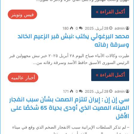
أكمل القراءة »
فيس وتويتر
admin
28 أبريل، 2025
0
180
محمد البرغوثي يكتب :نبش قبر الزعيم الخالد
وسرقة رفاته
طيرت وكالات الأنباء صباح اليوم ٢٨ أبريل ٢٠٢٥ خبر نبش مجهولين قبر
الرئيس السورى الأسبق حافظ الأسد وسرقة رفاته من…
أكمل القراءة »
أخبار عالميه
admin
28 أبريل، 2025
0
171
سي إن إن : إيران تلتزم الصمت بشأن سبب انفجار
الميناء المميت الذي أودى بحياة 65 شخصًا على
الأقل
– لم تذكر السلطات الإيرانية سبب الانفجار الضخم الذي وقع في ميناء
بندر عباس يوم السبت، والذي أسفر عن مقتل…