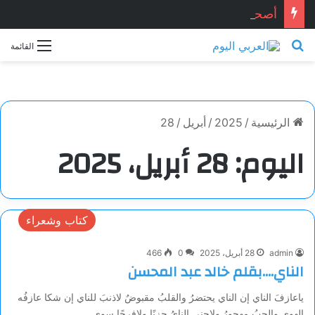
أصحاب الحياد.. بقلم الأديب التونسي: معز ماني
بحث عن
القائمة
الرئيسية
/
2025
/
أبريل
/
28
اليوم:
28 أبريل، 2025
كتاب وشعراء
admin
28 أبريل، 2025
0
466
الناي….بقلم خالد عبد المحسن
ياعازفَ الناي إن الناي يحتضرُ والقلبُ مقبوضٌ لاذنبَ للناي إن شكا عازفُه
الهوى والحبُ مهجورُ ولاجنى النايُ حزنًا ولافرحًا سوى…