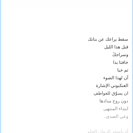
سقط يراعك عن بنانك
قبل هذا الليل
وسراجكٓ
خافتا بدا
ثم خبا
آن لهذا الضوء
العنكبوتي الإشارة
ان يسوٌُق للعواطفِ
دون روح مدادها
ابتداء المنتهى
وعي الصدى..
آه ياسحر الزمان الحلو