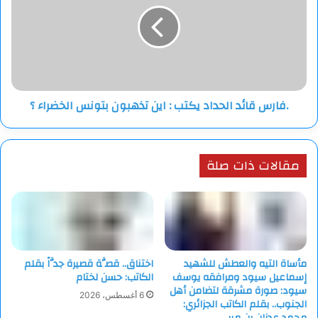
شدا….
يكتب
……
:
اين
تذهبون
بتونس
الخضراء
.فارس قائد الحداد يكتب : اين تذهبون بتونس الخضراء ؟
؟
مقالات ذات صلة
مأساة التيه والعطش للشهيد
اختناق.. قصَّة قصيرة جدَّاً بقلم
إسماعيل سيود ومرافقه يوسف
الكاتب: حسن لختام
سيود: صورة مشرقة لتضامن أهل
6 أغسطس، 2026
الجنوب.. بقلم الكاتب الجزائري:
محمد عدنان بن مير