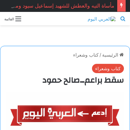
مأساة التيه والعطش للشهيد إسماعيل سيود ومرافقه يوسف سيود: صورة مشرقة لتضامن أهل الجنوب.. بقلم الكاتب الجزائري: محمد عدنان بن مير
بحث عن
القائمة
الرئيسية
/
كتاب وشعراء
كتاب وشعراء
سقط براعم…صالح حمود