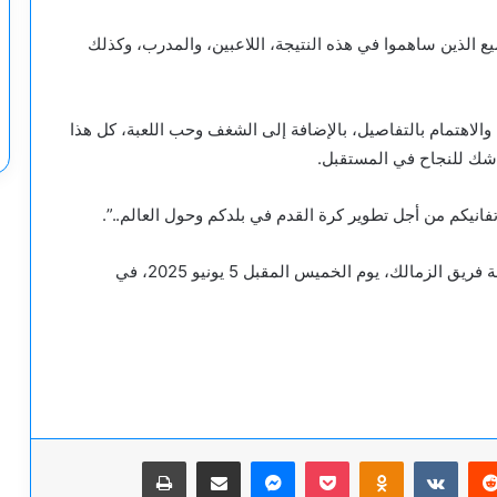
ميع الذين ساهموا في هذه النتيجة، اللاعبين، والمدرب، وكذلك
ة والاهتمام بالتفاصيل، بالإضافة إلى الشغف وحب اللعبة، كل هذا
ا شك للنجاح في المستقبل.
نيكم من أجل تطوير كرة القدم في بلدكم وحول العالم..”.
يذكر أن نادي بيراميدز يستعد في الوقت الحالي لمواجهة فريق الزمالك، يوم الخميس المقبل 5 يونيو 2025، في
يريست
‫Pocket
Odnoklassniki
ماسنجر
مشاركة عبر البريد
طباعة