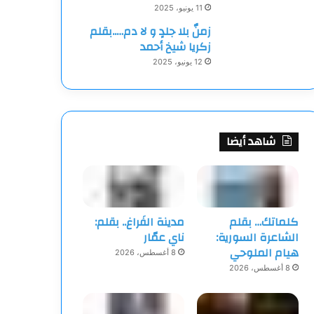
11 يونيو، 2025
زمنٌ بلا جلدٍ و لا دم…..بقلم
زكريا شيخ أحمد
12 يونيو، 2025
شاهد أيضا
كلماتك… بقلم
مدينة الفَراغ.. بقلم:
الشاعرة السورية:
ناي عمّار
هيام الملوحي
8 أغسطس، 2026
8 أغسطس، 2026