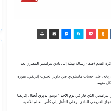
‫Pocket
Odnoklassniki
سكايب
ماسنجر
مشاركة عبر البريد
طباعة
رة القدم (فيفا) رسالة تهنئة إلى نادي بيراميدز المصري بعد
تاريخه، على حساب ماميلودي صن داونز الجنوب إفريقي، بفوزه
وقال إنفانتينيو في رسالته لنادي بيراميدز: “تهانينا لنادي بيراميدز، الذي فاز في يوم الأحد 1 يونيو، بدوري أبطال إفريقيا
ذا الإنجاز التاريخي للنادي، وعلى التأهل إلى كأس العالم للأندية