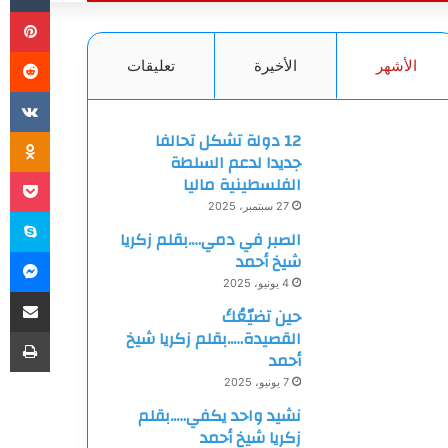
بي
الأشهر
الأخيرة
تعليقات
ki
12 دولة تشكل تحالفا
جديدا لدعم السلطة
et
الفلسطينية ماليا
27 سبتمبر، 2025
سك
الصبر في دمي….بقلم زكريا
ما
شيخ أحمد
4 يونيو، 2025
مشاركة
حين تضيّعُكَ
طب
القصيدة…..بقلم زكريا شيخ
أحمد
7 يونيو، 2025
نشيد واحد يكفي…..بقلم
زكريا شيخ أحمد