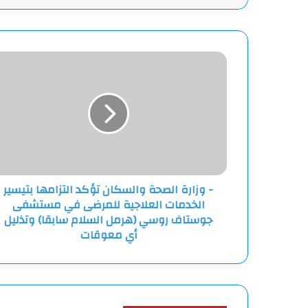
-
وزارة
الصحة
والسكان
تؤكد
التزامها
بتيسير
الخدمات
العلاجية
- وزارة الصحة والسكان تؤكد التزامها بتيسير
للمرضى
الخدمات العلاجية للمرضى في مستشفى
في
مستشفى
جوستاف روسي (هرمل السلام سابقا) وتذليل
جوستاف
أي معوقات
روسي
(هرمل
السلام
سابقا)
وتذليل