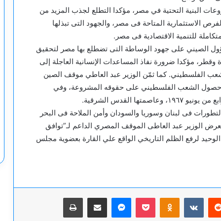
ات البنية التحتية في مصر، مؤكدا التطلع لجذب المزيد من
رص الاستثمارية المتاحة فى مصر، والجهود التى تبذلها
املة للتنمية الاقتصادية فى مصر.
سؤول الصيني على جهود الوساطة التى تضطلع بها مصر لتحقيق
ة وقطر، مؤكدا ضرورة نفاذ المساعدات الإنسانية العاجلة إلى
لشعب الفلسطيني. كما ثمّن الوزير عبد العاطي موقف الصين
رة حصول الشعب الفلسطيني على حقوقه المشروعة، وفي
ا القدس الشرقية.
التطورات فى لبنان وسوريا والسودان وأمن الملاحة فى البحر
رض الوزير عبد العاطى الموقف المصري الداعم لـ”توافق
الوحيد لرفع الظلم التاريخي الواقع علي القارة بعضوية مجلس
يريست
‫Pocket
Odnoklassniki
ماسنجر
مشاركة عبر البريد
طباعة