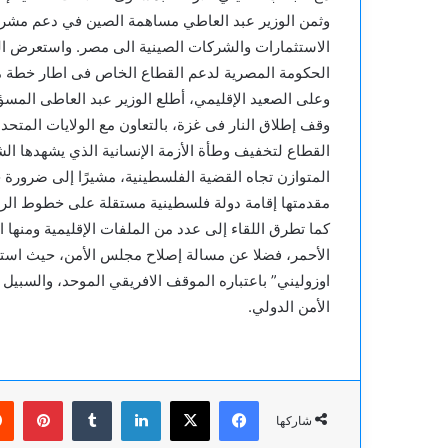
وثمن الوزير عبد العاطي مساهمة الصين في دعم مشروع
الاستثمارات والشركات الصينية الى مصر. واستعرض الف
الحكومة المصرية لدعم القطاع الخاص فى اطار خطة متك
وعلى الصعيد الإقليمي، أطلع الوزير عبد العاطى الم
وقف إطلاق النار فى غزة، بالتعاون مع الولايات المتحد
القطاع لتخفيف وطأة الأزمة الإنسانية الذي يشهدها ا
المتوازن تجاه القضية الفلسطينية، مشيرًا إلى ضرو
مقدمتها إقامة دولة فلسطينية مستقلة على خطوط الرابع من يونيو ١٩٦٧، وعاصمته
كما تطرق اللقاء إلى عدد من الملفات الإقليمية ومنها 
الأحمر، فضلا عن مسالة إصلاح مجلس الأمن، حيث استع
اوزوليني” باعتباره الموقف الافريقي الموحد، والسبيل 
الأمن الدولي.
فيسبوك
‫X
لينكدإن
بينت
شاركها