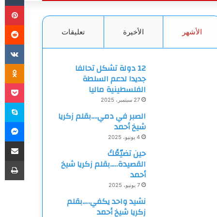
بي
الأشهر
الأخيرة
تعليقات
ki
12 دولة تشكل تحالفا
جديدا لدعم السلطة
et
الفلسطينية ماليا
27 سبتمبر، 2025
سك
الصبر في دمي….بقلم زكريا
ما
شيخ أحمد
4 يونيو، 2025
مشاركة
حين تضيّعُكَ
طب
القصيدة…..بقلم زكريا شيخ
أحمد
7 يونيو، 2025
نشيد واحد يكفي…..بقلم
زكريا شيخ أحمد