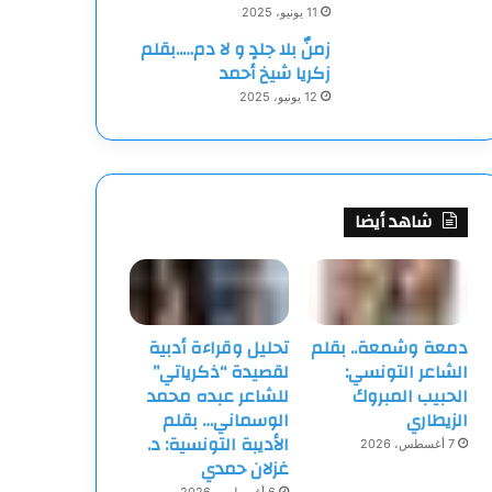
11 يونيو، 2025
زمنٌ بلا جلدٍ و لا دم…..بقلم
زكريا شيخ أحمد
12 يونيو، 2025
شاهد أيضا
دمعة وشمعة.. بقلم
تحليل وقراءة أدبية
الشاعر التونسي:
لقصيدة “ذكرياتي”
الحبيب المبروك
للشاعر عبده محمد
الزيطاري
الوسماني… بقلم
الأديبة التونسية: د.
7 أغسطس، 2026
غزلان حمدي