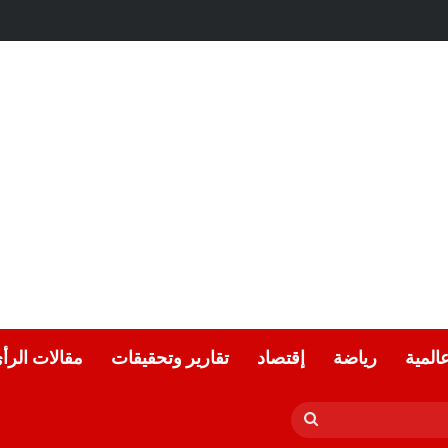
عة.. بقلم الشاعر التونسي: الحبيب المبروك الزيطاري
عالمية
رياضة
إقتصاد
تقارير وتحقيقات
مقالات الرأ
بحث