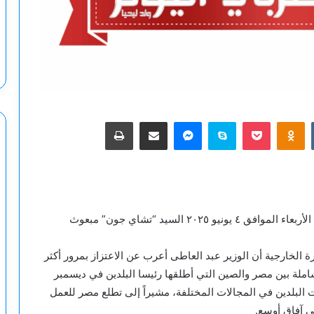
‫Pocket
Odnoklassniki
سكايب
ماسنجر
مشاركة عبر البريد
طباعة
استقبل د. بدر عبد العاطي وزير الخارجية والهجرة، يوم الأربعاء الموافق ٤ يونيو ٢٠٢٥ السيد “تشاي جون” مبعوث
لخارجية أن الوزير عبد العاطى أعرب عن الاعتزاز بمرور أكثر
لة بين مصر والصين التي أطلقها رئيسا البلدين في ديسمبر
ات البلدين في المجالات المختلفة، مشيراً إلى تطلع مصر للعمل
لى آفاق أوسع.