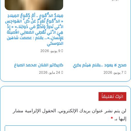
مِيلادُ الدُّمُوعِ .. أَمْ دُمُوعُ المِيلادِ
« الدُّمُوعُ تُعَبِّرُ عَنْ كُلِّ الهَواجِسِ
الَّتي تَدورُ وَتَكْبُرُ في ذَواتِنا..» « إِذْ
هِيَ الَّتي تُعْطِي المَعانِي الأَصيلَةَ
لِلإِنْسانِ..»… بقلم : عصمت شاهين
الدوسكي
9 يونيو، 2026
صدىً لا يعود …بقلم هيثم بكري
كاريكاتير الفنان :محمد الصباغ
7 يونيو، 2026
24 مايو، 2026
اترك تعليقاً
لن يتم نشر عنوان بريدك الإلكتروني.
الحقول الإلزامية مشار
إليها بـ
*
ا