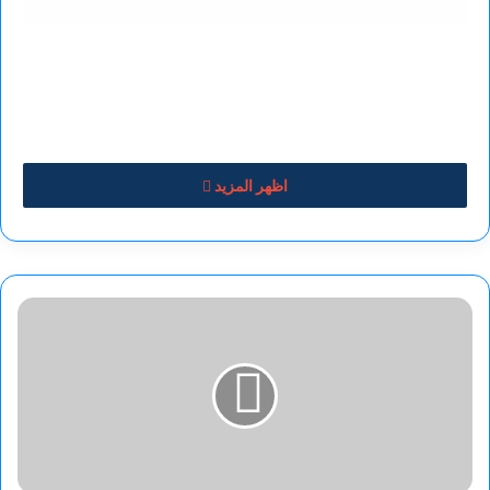
اظهر المزيد
كاريكاتير
الفنان
:نبيل
صادق