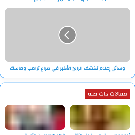
المصدر: أسوشيتد برس+وسائل إعلام أمريكية
وسائل
إعلام
تكشف
الرابح
الأكبر
في
صراع
ترامب
وماسك
وسائل إعلام تكشف الرابح الأكبر في صراع ترامب وماسك
مقالات ذات صلة