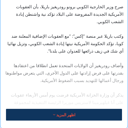
صرح وزير الخارجية الكوبي برونو رودريغيز باريلا، بأن العقوبات
الأمريكية الجديدة المفروضة على البلاد تؤكد نية واشنطن إبادة
الشعب الكوبي.
وكتب باريلا عبر منصة “إكس”: “مع العقوبات الإضافية المعلنة ضد
كوبا، تؤكد الحكومة الأمريكية نيتها إبادة الشعب الكوبي، وتزيل نهائيا
أي شك في زيف ذرائعها للعدوان على بلدنا”.
وأضاف رودريغيز أن الولايات المتحدة تعمل انطلاقا من اعتقادها
بقدرتها على فرض إرادتها على الدول الأخرى، التي يتعرض مواطنوها
ورجال أعمالها للتهديد بسبب الضغوط الأمريكية.
يذكر أن وزارة الخزانة الأمريكية فرضت يوم أمس الأربعاء عقوبات
على آنا غيلهيرمينا لاستريس موريرا الرئيسة التنفيذية لمجموعة
إدارة الأعمال الكوبية “غايسا”.
اظهر المزيد
ووفقا لواشنطن، فإن “غايسا” مملوكة ومدارة مباشرة من قبل