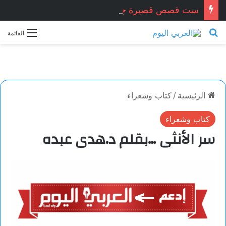
ست قصص قصيرة جدا … زكريا شيخ أحمد / سوريا
بحث عن
القائمة
الرئيسية
/
كتاب وشعراء
كتاب وشعراء
سر الأنثى …بقلم د.هدى عبده