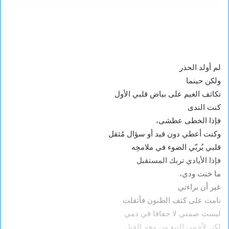
لم أولد الحذر
ولكن حينما
تكاثف الغيم على بياض قلبي الأول
كنت الندى
فإذا الخطى عطشى،
وكنت أعطي دون قيد أو سؤال مُثقل
قلبي يُربّي الضوء في ملامحِه
فإذا الأيادي تربك المستقبل
ما خنت ودي،
غير أن براءتي
نامت على كتف الظنون فأثقلت
لبست صمتي لا جفافا في دمي
لكن لأحمي النبع من وهم القبل