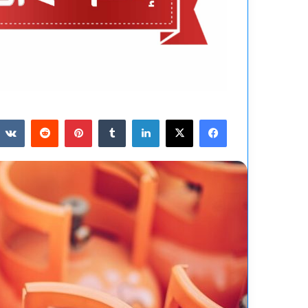
فيسبوك
‫X
لينكدإن
بينتيريست