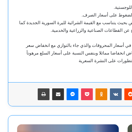
للوجستية.
 الضغوط على أسعار الصرف.
 بحيث يتناسب مع القيمة الشرائية لليرة السورية الجديدة كما
 عن القطاعات الصناعية والزراعية والخدمية.
في أسعار المحروقات والذي جاء بالتوازي مع انخفاض سعر
اض انخفاضا مماثلا وبنفس النسبة على أسعار السلع مرهونأ
التطورات على النشرة السعرية
يريست
‫Pocket
Odnoklassniki
ماسنجر
مشاركة عبر البريد
طباعة
منتجات