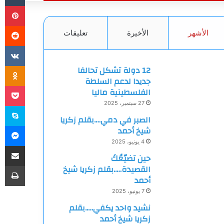
بي
الأشهر
الأخيرة
تعليقات
ki
12 دولة تشكل تحالفا
جديدا لدعم السلطة
et
الفلسطينية ماليا
27 سبتمبر، 2025
سك
الصبر في دمي….بقلم زكريا
ما
شيخ أحمد
4 يونيو، 2025
مشاركة
حين تضيّعُكَ
طب
القصيدة…..بقلم زكريا شيخ
أحمد
7 يونيو، 2025
نشيد واحد يكفي…..بقلم
زكريا شيخ أحمد