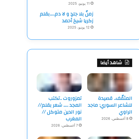
11 يونيو، 2025
زمنٌ بلا جلدٍ و لا دم…..بقلم
زكريا شيخ أحمد
12 يونيو، 2025
شاهد أيضا
المثقّف.. قصيدة
تمزوروت ..تكتب
للشاعر السوري: ماجد
المجد ….. شعر بقلم//
الراوي
نور الدين متوكل //
المغرب
8 أغسطس، 2026
7 أغسطس، 2026