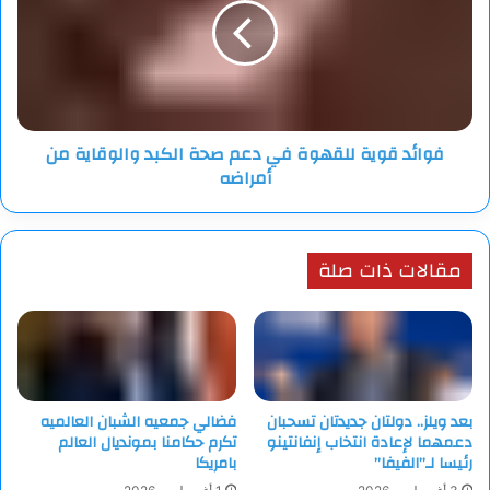
في
دعم
صحة
الكبد
والوقاية
من
فوائد قوية للقهوة في دعم صحة الكبد والوقاية من
أمراضه
أمراضه
مقالات ذات صلة
بعد ويلز.. دولتان جديدتان تسحبان
فضالي جمعيه الشبان العالميه
دعمهما لإعادة انتخاب إنفانتينو
تكرم حكامنا بمونديال العالم
رئيسا لـ”الفيفا”
بامريكا