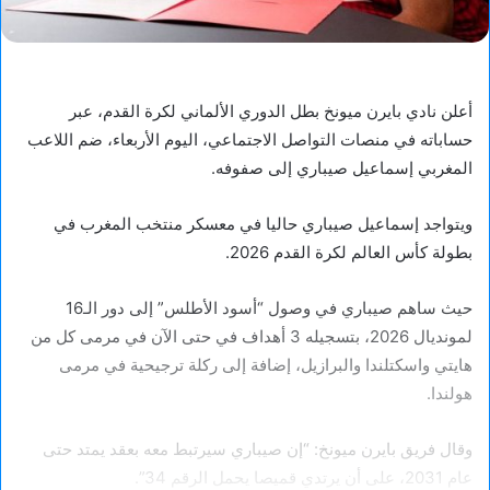
أعلن نادي بايرن ميونخ بطل الدوري الألماني لكرة القدم، عبر
حساباته في منصات التواصل الاجتماعي، اليوم الأربعاء، ضم اللاعب
المغربي إسماعيل صيباري إلى صفوفه.
ويتواجد إسماعيل صيباري حاليا في معسكر منتخب المغرب في
بطولة كأس العالم لكرة القدم 2026.
حيث ساهم صيباري في وصول “أسود الأطلس” إلى دور الـ16
لمونديال 2026، بتسجيله 3 أهداف في حتى الآن في مرمى كل من
هايتي واسكتلندا والبرازيل، إضافة إلى ركلة ترجيحية في مرمى
هولندا.
وقال فريق بايرن ميونخ: “إن صيباري سيرتبط معه بعقد يمتد حتى
عام 2031، على أن يرتدي قميصا يحمل الرقم 34”.