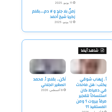
11 يونيو، 2025
زمنٌ بلا جلدٍ و لا دم…..بقلم
زكريا شيخ أحمد
12 يونيو، 2025
شاهد أيضا
أ . إيهاب شوقي
لَحْن… بقلم: أ. محمد
يكتب : هل ماحدث
الصغير الجلالي
في دمياط كان
8 أغسطس، 2026
استنساخاً لتفجير
مرفأ بيروت ؟ ومن
المستفيد ؟؟