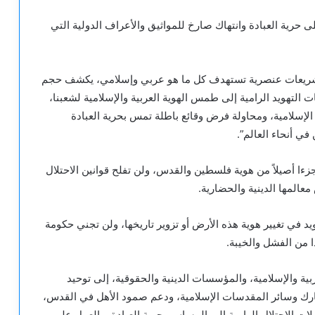
رية العبادة وانتهاك صارخ للمواثيق والأعراف الدولية التي
تشريعات عنصرية تستهدف كل ما هو عربي وإسلامي، يكشف حجم
تهويد الرامية إلى طمس الهوية العربية والإسلامية لشعبنا،
إسلامية، ومحاولة فرض وقائع باطلة تمس بحرية العبادة
في أنحاء العالم”.
جزءا أصيلاً من هوية فلسطين والقدس، ولن تفلح قوانين الاحتلال
المها الدينية والحضارية.
في تغيير هوية هذه الأرض أو تزوير تاريخها، ولن تجني حكومة
ا من الفشل والخيبة.
ية والإسلامية، والمؤسسات الدينية والحقوقية، إلى توحيد
ارك وسائر المقدسات الإسلامية، ودعم صمود الأهل في القدس،
ات الاحتلال الرامية إلى المساس بحرية العبادة، والعمل على