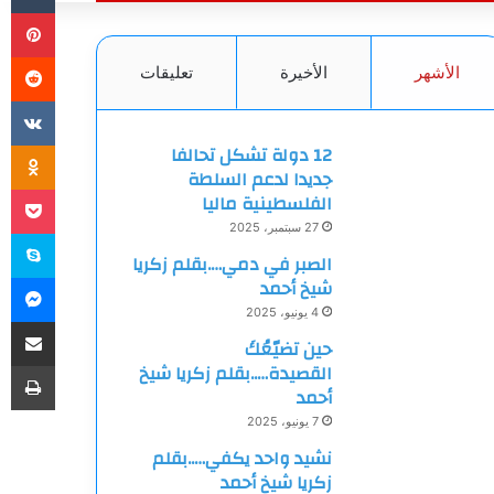
بي
الأشهر
الأخيرة
تعليقات
ki
12 دولة تشكل تحالفا
جديدا لدعم السلطة
et
الفلسطينية ماليا
27 سبتمبر، 2025
سك
الصبر في دمي….بقلم زكريا
ما
شيخ أحمد
4 يونيو، 2025
مشاركة
حين تضيّعُكَ
طب
القصيدة…..بقلم زكريا شيخ
أحمد
7 يونيو، 2025
نشيد واحد يكفي…..بقلم
زكريا شيخ أحمد