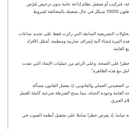
عة، فتركيب أو تشغيل نظام إذاعة عامة بدون ترخيص يُعرّض
المخالف لغرامة قدرها 50000 شيكل، بينما يُغرم المشغلون 10000 شيكل في حال تشغيله بالمخالفة لشروط
محاولات التشريعية السابقة التي ركزت فقط على تحديد ساعات
 المرة إنشاء آلية إشراف صارمة ومنظمة، تُحمّل الأفراد
ع العامة.
را على الصحة، وعلى الرغم من عمليات الإنفاذ التي نفذت
امل مع هذه الظاهرة”.
ى الصعيدين العملي والقانوني، إذ يفصل القانون مسألة
ة العامة وجودة الحياة، مما يمنح الشرطة شرعية كاملة للعمل
ام العبري.
للعبة تماما، إذ يفرض حظرا شاملا على تشغيل أنظمة الصوت في