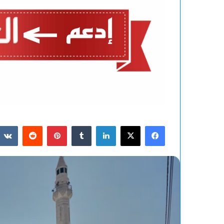
فيسبوك
‫X
لينكدإن
بينتيريست