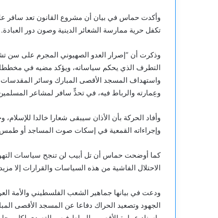
وأكدت حماس في بيان أن مشروع القانون تعد سافر على ح
تكفل حرية ممارسة الشعائر الدينية وصون دور العبادة.
وذكرت أن “إصرار العدو الصهيوني المجرم على سن 
التطرف الذي يحكم سياساته، ويؤكد مضيه في مخططات ال
واستهداف المسجد الأقصى المبارك وسائر المقدسات ال
وعِمارته والرباط فيه، في تحدٍّ سافر لمشاعر المسلمين 
وأفاد الحركة بأن الأذان سيبقى شعارا خالدا للإسلام، و
وإجراءاته القمعية في إسكات صوت المساجد أو طمس مع
كما أوضحت حماس أن تل أبيب لن تنجح سياسات التهويد 
الاحتلال الفاشية من هذه السياسات والقرارات إلا مزيد
ودعت في بيانها جماهير الشعب الفلسطيني والأمة العرب
الجهود وتصعيد الحراك دفاعا عن المسجد الأقصى المب
وإسناد عِمارة الأقصى والرباط فيه، والتصدي لكل محاول