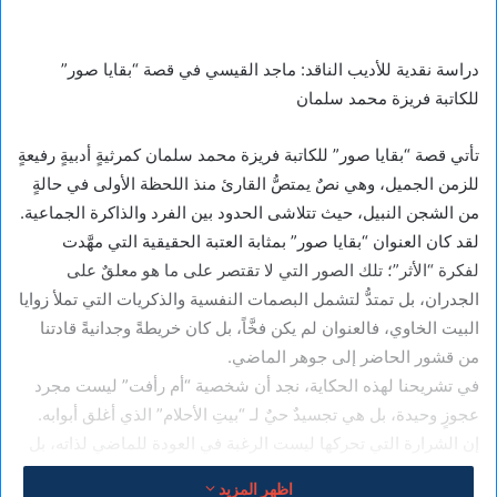
دراسة نقدية للأديب الناقد: ماجد القيسي في قصة “بقايا صور”
للكاتبة فريزة محمد سلمان
تأتي قصة “بقايا صور” للكاتبة فريزة محمد سلمان كمرثيةٍ أدبيةٍ رفيعةٍ
للزمن الجميل، وهي نصٌ يمتصُّ القارئ منذ اللحظة الأولى في حالةٍ
من الشجن النبيل، حيث تتلاشى الحدود بين الفرد والذاكرة الجماعية.
لقد كان العنوان “بقايا صور” بمثابة العتبة الحقيقية التي مهَّدت
لفكرة “الأثر”؛ تلك الصور التي لا تقتصر على ما هو معلقٌ على
الجدران، بل تمتدُّ لتشمل البصمات النفسية والذكريات التي تملأ زوايا
البيت الخاوي، فالعنوان لم يكن فخَّاً، بل كان خريطةً وجدانيةً قادتنا
من قشور الحاضر إلى جوهر الماضي.
​في تشريحنا لهذه الحكاية، نجد أن شخصية “أم رأفت” ليست مجرد
عجوزٍ وحيدة، بل هي تجسيدٌ حيٌ لـ “بيتِ الأحلام” الذي أغلق أبوابه.
إن الشرارة التي تحركها ليست الرغبة في العودة للماضي لذاته، بل
محاولة “ترميم” الحاضر المتهالك بضمادات الذكرى. وقد لعب المكان
اظهر المزيد