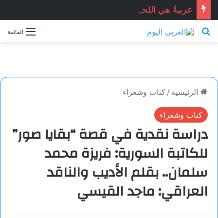
غريبةٌ هي اللحظات.. خاطرة بقلم: مريم باتردوك
بحث عن
القائمة
الرئيسية
/
كتاب وشعراء
كتاب وشعراء
دراسة نقدية في قصة “بقايا صور”
للكاتبة السورية: فريزة محمد
سلمان.. بقلم الأديب والناقد
العراقي: ماجد القيسي