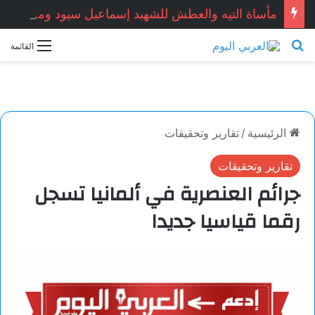
مأساة التيه والعطش للشهيد إسماعيل سيود ومرافقه يوسف سيود: صورة مشرقة لتضامن أهل الجنوب.. بقلم الكاتب الجزائري: محمد عدنان بن مير
بحث عن
القائمة
الرئيسية
/
تقارير وتحقيقات
تقارير وتحقيقات
جرائم العنصرية في ألمانيا تسجل
رقما قياسيا جديدا