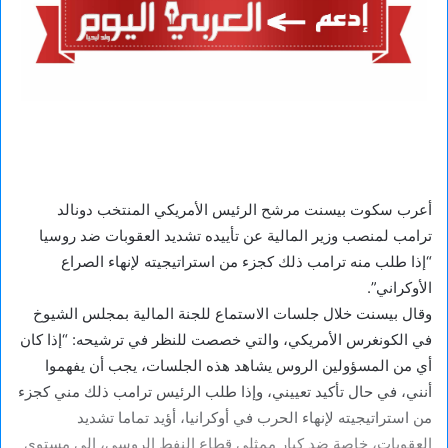
أعرب سكوت بيسنت مرشح الرئيس الأمريكي المنتخب دونالد
ترامب لمنصب وزير المالية عن تأييده تشديد العقوبات ضد روسيا
“إذا طلب منه ترامب ذلك كجزء من استراتيجيته لإنهاء الصراع
الأوكراني”.
وقال بيسنت خلال جلسات الاستماع للجنة المالية بمجلس الشيوخ
في الكونغرس الأمريكي، والتي خصصت للنظر في ترشيحه: “إذا كان
أي من المسؤولين الروس يشاهد هذه الجلسات، يجب أن يفهموا
أنني، في حال تأكيد تعييني، وإذا طلب الرئيس ترامب ذلك مني كجزء
من استراتيجيته لإنهاء الحرب في أوكرانيا، أؤيد تماما تشديد
العقوبات، خاصة ضد كبار ممثلي قطاع النفط الروسي، إلى مستوى