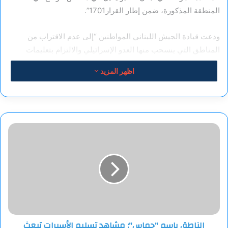
المنطقة المذكورة، ضمن إطار القرار1701”.
ودعت قيادة الجيش اللبناني المواطنين “إلى عدم الاقتراب من
المناطق التي ينسحب منها العدو الإسرائيلي والالتزام بتعليمات
الوحدات العسكرية”.
اظهر المزيد
الناطق
باسم
"حماس":
مشاهد
تسليم
الأسيرات
تبعث
برسائل
استراتيجية
الناطق باسم "حماس": مشاهد تسليم الأسيرات تبعث
عميقة