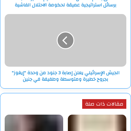
برسائل استراتيجية عميقة لحكومة الاحتلال الفاشية
لحكومة
الاحتلال
الفاشية
الجيش
الإسرائيلي
يعلن
إصابة
3
جنود
من
وحدة
"إيغوز"
الجيش الإسرائيلي يعلن إصابة 3 جنود من وحدة "إيغوز"
بجروح
بجروح خطيرة ومتوسطة وطفيفة في جنين
خطيرة
ومتوسطة
وطفيفة
في
مقالات ذات صلة
جنين