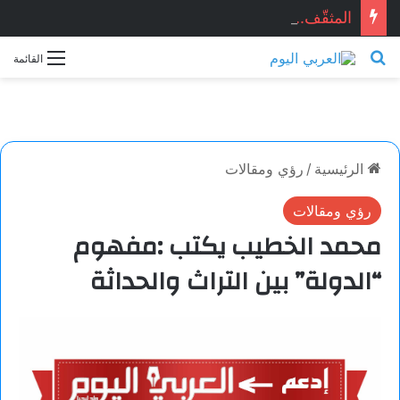
المثقّف.. قصيدة للشاعر السوري: ماجد الراوي
بحث عن
القائمة
الرئيسية
/
رؤي ومقالات
رؤي ومقالات
محمد الخطيب يكتب :مفهوم
“الدولة” بين التراث والحداثة