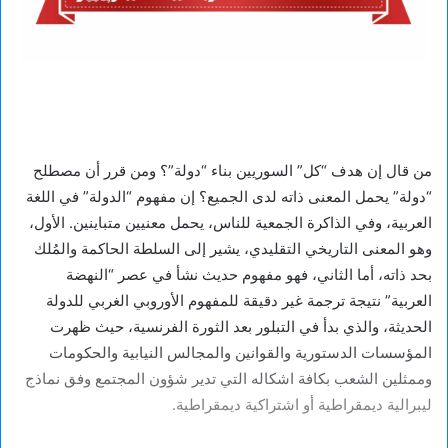
من قال إن هدف “كل” السوريين بناء “دولة”؟ ومن قرر أن مصطلح
“دولة” يحمل المعنى ذاته لدى الجميع؟ إن مفهوم “الدولة” في اللغة
العربية، وفي الذاكرة الجمعية للناس، يحمل معنيين متباينين. الأول،
وهو المعنى التاريخي التقليدي، يشير إلى السلطة الحاكمة والمُلك
بحد ذاته، أما الثاني، فهو مفهوم حديث نشأ في عصر “النهضة
العربية” نتيجة ترجمة غير دقيقة للمفهوم الأوروبي الغربي للدولة
الحديثة، والذي بدأ في التبلور بعد الثورة الفرنسية، حيث ظهرت
المؤسسات الدستورية والقوانين والمجالس النيابية والحكومات
وممثلين الشعب بكافة اشكاله التي تدير شؤون المجتمع وفق نماذج
ليبرالية ديمقراطية أو اشتراكية ديمقراطية.