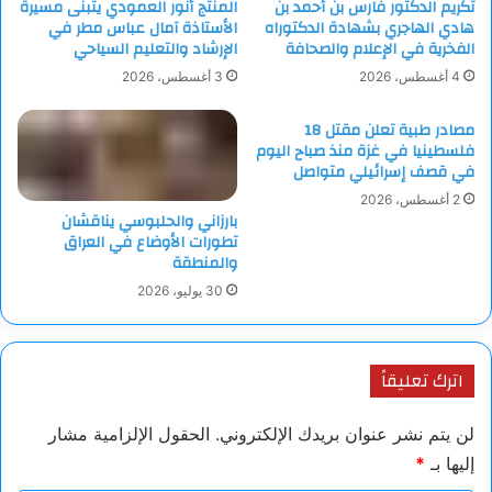
تكريم الدكتور فارس بن أحمد بن
المنتج أنور العمودي يتبنى مسيرة
على التراب الفلسطيني”.
هادي الهاجري بشهادة الدكتوراه
الأستاذة آمال عباس مطر في
الفخرية في الإعلام والصحافة
الإرشاد والتعليم السياحي
وأعرب ترامب عن اعتقاده بأن مصر والأردن ستستقبلان النازحين من
4 أغسطس، 2026
3 أغسطس، 2026
غزة، رغم التصريحات السابقة للزعيمين عبد الفتاح السيسي وعبد
مصادر طبية تعلن مقتل 18
الله الثاني برفض تهجير الفلسطينيين.
فلسطينيا في غزة منذ صباح اليوم
في قصف إسرائيلي متواصل
وفي سياق متصل، أعلنت الأمم المتحدة أن أكثر من 545 ألف نازح
2 أغسطس، 2026
فلسطيني، عادوا إلى شمالي قطاع غزة خلال الأسبوع الماضي بعد
بارزاني والحلبوسي يناقشان
تطورات الأوضاع في العراق
اتفاق وقف إطلاق النار في غزة.
والمنطقة
30 يوليو، 2026
وقال الناطق باسم الأمم المتحدة ستيفان دوجاريك، إن هناك توقعات
بأن عدد العائدين إلى شمال غزة خلال الأسبوع الماضي، تجاوز 545
ألف فلسطيني، مضيفا خلال مؤتمر صحفي، أنه في المقابل عبر أكثر
اترك تعليقاً
من 36 ألف فلسطيني من الشمال إلى جنوب غزة.
لن يتم نشر عنوان بريدك الإلكتروني.
الحقول الإلزامية مشار
وبخصوص المساعدات الإنسانية، أكد دوجاريك توسع عمليات الإغاثة
إليها بـ
*
في غزة، مشيرا إلى توزيع أكثر من 30 ألف سوار هوية لأطفال دون