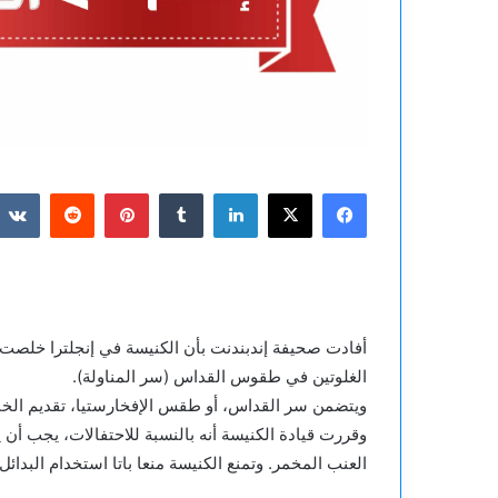
فيسبوك
‫X
لينكدإن
بينتيريست
أفادت صحيفة إندبندنت بأن الكنيسة في إنجلترا خلصت إ
الغلوتين في طقوس القداس (سر المناولة).
ويتضمن سر القداس، أو طقس الإفخارستيا، تقديم الخب
وقررت قيادة الكنيسة أنه بالنسبة للاحتفالات، يجب أن
العنب المخمر. وتمنع الكنيسة منعا باتا استخدام البدائ