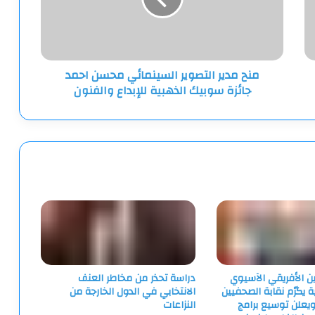
احمد
جائزة
سوبيك
الذهبية
منح مدير التصوير السينمائي محسن احمد
للإبداع
جائزة سوبيك الذهبية للإبداع والفنون
والفنون
ين الأفريقي الآسيوي
دراسة تحذر من مخاطر العنف
ية يكرّم نقابة الصحفيين
الانتخابي في الدول الخارجة من
يعلن توسيع برامج
النزاعات