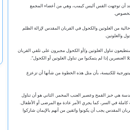
بعد أن توجهت القس أليس كيمب، وهي من أعضاء المجمع
 الخصوص.
الية من الغلوتين والكحول في القربان المقدس لإزالة الظلم
ل والغلوتين.
يستطيعون تناول الغلوتين و/أو الكحول مجبرون على تلقي القربان
عنصرين إذا لم يتمكنوا من تناول الغلوتين أو الكحول”.
يتورجية للكنيسة، بأن مثل هذه الخطوة من شأنها أن تزعزع
قدسة هي خبز القمح وعصير العنب المخمر. الثاني هو أن تناول
 كاملة في السر، كما يجري الأمر عادة مع المرضى أو الأطفال.
ربان المقدس يجب أن يكونوا واثقين من أنهم بالإيمان شاركوا