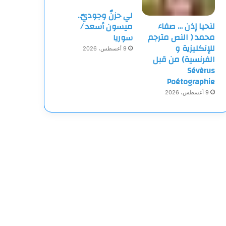
لي حزنٌ وجوديّ..
لنحيا إذن … صفاء
ميسون أسعد /
محمد ( النص مترجم
سوريا
للإنكليزية و
9 أغسطس، 2026
الفرنسية) من قبل
Sévèrus
Poétographie
9 أغسطس، 2026