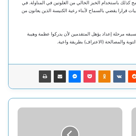
ح كذلك باستخدام الخبز الخالي من الغلوتين في المناولة. في
يات قرارا يقضي بالسماح لأبناء رعية الكنيسة الذين يعانون من
يسبقه مرحلة إعداد يؤهل المتقدمين لأن يدركوا عظمة وهيبة
بة والمصالحة (الاعتراف) بطريقة واعية.
يريست
‫Pocket
Odnoklassniki
ماسنجر
مشاركة عبر البريد
طباعة
منح
مدير
التصوير
السينمائي
محسن