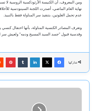
ومن المعروف، أن الكنيسة الأرثوذكسية الروسية لا تسم
نهاية العام الماضي، أصدرت اللجنة السينودسية للأخلاق
عدم تحمل الغلوتين، بتنفيذ سر المناولة فقط بالنبيذ.
وتعرف المصادر الكنسية المناولة، بأنها احتفال كنسي 
وقدسية قبول “جسد السيد المسيح ودمه” ولعيش سر التو
فيسبوك
‫X
لينكدإن
بينت
شاركها
تهديد
ووعيد
برد
حاسم..
تدوينة