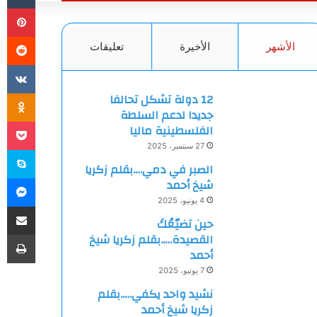
بي
الأشهر
الأخيرة
تعليقات
ki
12 دولة تشكل تحالفا
جديدا لدعم السلطة
et
الفلسطينية ماليا
27 سبتمبر، 2025
سك
الصبر في دمي….بقلم زكريا
ما
شيخ أحمد
4 يونيو، 2025
مشاركة
حين تضيّعُكَ
طب
القصيدة…..بقلم زكريا شيخ
أحمد
7 يونيو، 2025
نشيد واحد يكفي…..بقلم
زكريا شيخ أحمد