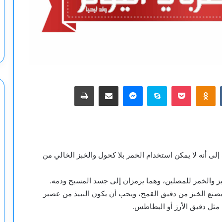
‫Pocket
Odnoklassniki
سكايب
ماسنجر
مشاركة عبر البريد
طباعة
لى أنه لا يمكن استخدام الخمر بلا كحول والخبز الخالي من
ز والخمر للمصلين، وهما يرمزان إلى جسد المسيح ودمه.
 يصنع الخبز من دقيق القمح، ويجب أن يكون النبيذ من عصير
ل مثل دقيق الأرز أو البطاطس.