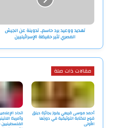
عن
الجيش
المصري
تثير
تهديد ووعيد برد حاسم.. تدوينة عن الجيش
حفيظة
المصري تثير حفيظة الإسرائيليين
الإسرائيليين
مقالات ذات صلة
أحمد موسى قريعي يفوز بجائزة دينق
اتحاد الإعلامي
قوج للكتابة التوثيقية في دورتها
وأمريكا اللاتين
الأولى
الفلسطينيين و