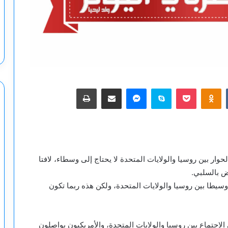
‫Pocket
Odnoklassniki
سكايب
ماسنجر
مشاركة عبر البريد
طباعة
لحوار بين روسيا والولايات المتحدة لا يحتاج إلى وسطاء، لافتا
ض بالسلبي.
يطا بين روسيا والولايات المتحدة، ولكن هذه ربما تكون
لاجتماع بين روسيا والولايات المتحدة، والأمريكيون يواصلون