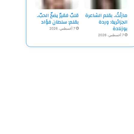
مازلْتُ.. بقلم الشاعرة
قلبٌ فقيرٌ يضخّ الحبّ..
الجزائرية: وردة
بقلم: سلطان فؤاد
بوزنادة
7 أغسطس، 2026
7 أغسطس، 2026