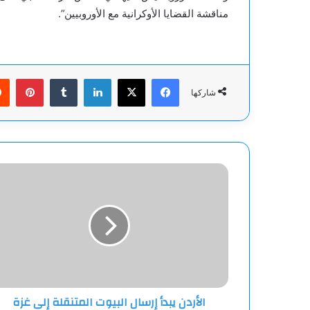
مناقشة القضايا الأوكرانية مع الأوروبيين”.
فيسبوك
‫X
لينكدإن
بينت
شاركها
الأردن
يبدأ
إرسال
البيوت
المتنقلة
إلى
غزة
الأردن يبدأ إرسال البيوت المتنقلة إلى غزة