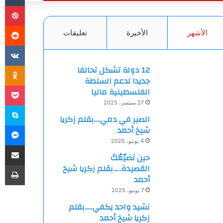
بي
الأشهر
الأخيرة
تعليقات
ki
12 دولة تشكل تحالفا
جديدا لدعم السلطة
et
الفلسطينية ماليا
27 سبتمبر، 2025
سك
الصبر في دمي….بقلم زكريا
ما
شيخ أحمد
4 يونيو، 2025
مشاركة
حين تضيّعُكَ
طب
القصيدة…..بقلم زكريا شيخ
أحمد
7 يونيو، 2025
نشيد واحد يكفي…..بقلم
زكريا شيخ أحمد