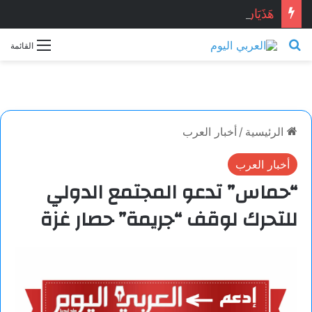
هَذَيَان.. شعر: فيصل حامدي
بحث عن
القائمة
الرئيسية
/
أخبار العرب
أخبار العرب
“حماس” تدعو المجتمع الدولي
للتحرك لوقف “جريمة” حصار غزة