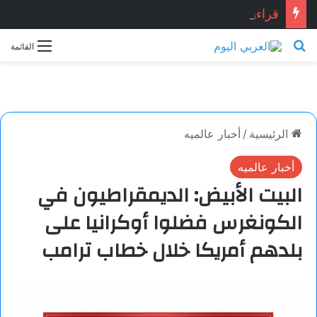
قراءة نقدية في قصيدة: “العِشْقُ قصّةُ نِهَايَة… حين تصبح القصيدة أكثر علمانية ومصداقيّة”.. للشاعر المصري المبدع: أشرف ياسين شبانه.. بقلم الأديبة: نجاح الدروبي
بحث عن
القائمة
الرئيسية
/
أخبار عالميه
أخبار عالميه
البيت الأبيض: الديمقراطيون في
الكونغرس فضلوا أوكرانيا على
بلدهم أمريكا خلال خطاب ترامب