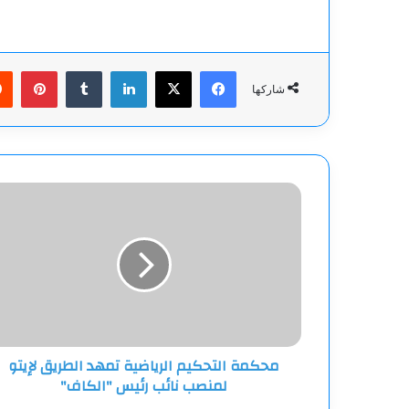
فيسبوك
‫X
لينكدإن
بينت
شاركها
محكمة
التحكيم
الرياضية
تمهد
الطريق
لإيتو
لمنصب
نائب
رئيس
محكمة التحكيم الرياضية تمهد الطريق لإيتو
"الكاف"
لمنصب نائب رئيس "الكاف"