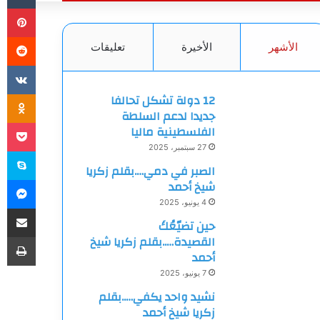
بي
الأشهر
الأخيرة
تعليقات
ki
12 دولة تشكل تحالفا
جديدا لدعم السلطة
et
الفلسطينية ماليا
27 سبتمبر، 2025
سك
الصبر في دمي….بقلم زكريا
ما
شيخ أحمد
4 يونيو، 2025
مشاركة
حين تضيّعُكَ
طب
القصيدة…..بقلم زكريا شيخ
أحمد
7 يونيو، 2025
نشيد واحد يكفي…..بقلم
زكريا شيخ أحمد