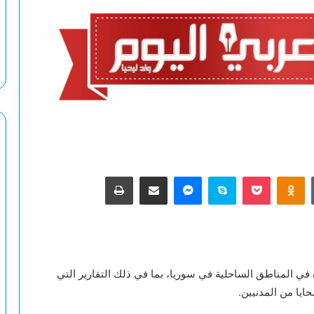
‫Pocket
Odnoklassniki
سكايب
ماسنجر
مشاركة عبر البريد
طباعة
ة في المناطق الساحلية في سوريا، بما في ذلك التقارير التي
يا من المدنيين.