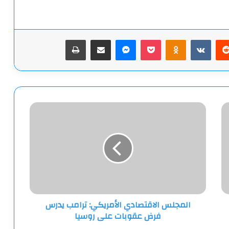
يريست
‫Pocket
Odnoklassniki
ماسنجر
مشاركة عبر البريد
طباعة
المجلس
الاقتصادي
الأمريكي:
ترامب
يدرس
فرض
عقوبات
على
روسيا
المجلس الاقتصادي الأمريكي: ترامب يدرس
فرض عقوبات على روسيا