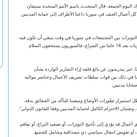
 اليوم الجمعة، قال المتحدث باسم الأمم المتحدة ستيفان
 كل أعمال العنف في سوريا داعيا الأطراف إلى حماية المدنيين
 التوترات بين المجتمعات في سوريا في وقت ينبغي أن تكون فيه
المصالحة والانتقال السياسي السلمي على رأس الأولويات بعد 14 عاما من الصراع، فالسوريون يستحقون السلام
غير بيدرسون عن بالغ قلقه إزاء التقارير الواردة بشأن
ما في ذلك بين قوات سلطات تصريف الأعمال وعناصر موالية
حايا مدنيين.
ل استمرار تطورات الأوضاع وسعينا للتأكد من الحقائق بدقة،
مان الاحترام الكامل لحماية المدنيين وفقا للقانون الدولي”.
أعمال قد تؤدي إلى تأجيج التوترات، أو تصعيد النزاع، أو تفاقم
ا، أو تقويض انتقال سياسي ذي مصداقية وشامل للجميع.