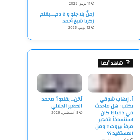
11 يونيو، 2025
زمنٌ بلا جلدٍ و لا دم…..بقلم
زكريا شيخ أحمد
12 يونيو، 2025
شاهد أيضا
أ . إيهاب شوقي
لَحْن… بقلم: أ. محمد
يكتب : هل ماحدث
الصغير الجلالي
في دمياط كان
8 أغسطس، 2026
استنساخاً لتفجير
مرفأ بيروت ؟ ومن
المستفيد ؟؟