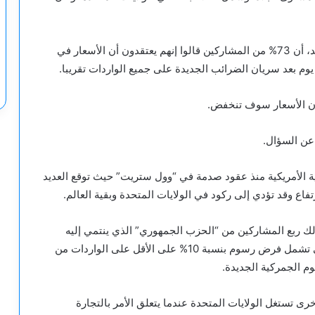
وأظهر الاستطلاع الذي استمر ثلاثة أيام وانتهى يوم الأحد، أن 73% من المشاركين قالوا إنهم يعتقدون أن الأسعار في
يوم بعد سريان الضرائب الجديدة على جميع الواردات تقريبا.
 عن السؤال.
ية الأمريكية منذ عقود صدمة في “وول ستريت” حيث توقع العديد
رتفاع وقد تؤدي إلى ركود في الولايات المتحدة وبقية العالم.
 في ذلك ربع المشاركين من “الحزب الجمهوري” الذي ينتمي إليه
ترامب إنهم يعارضون التعريفات الجمركية الجديدة التي تشمل فرض رسوم بنسبة 10% على الأقل على الواردات من
ا أخرى تستغل الولايات المتحدة عندما يتعلق الأمر بالتجارة