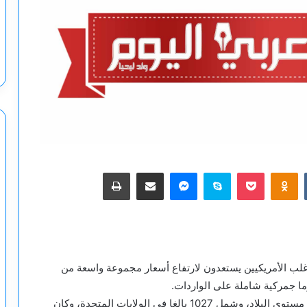
‫Pocket
Odnoklassniki
سكايب
ماسنجر
مشاركة عبر البريد
طباعة
غلب الأمريكيين يستعدون لارتفاع أسعار مجموعة واسعة من
ما جمركية شاملة على الواردات.
وأجرت الاستطلاع “رويترز/إبسوس” عبر الإنترنت وعلى مستوى البلاد، وشمل 1027 بالغا في الولايات المتحدة، وكان