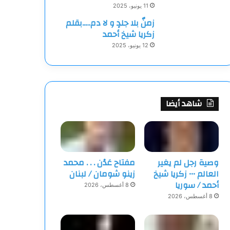
11 يونيو، 2025
زمنٌ بلا جلدٍ و لا دم…..بقلم
زكريا شيخ أحمد
12 يونيو، 2025
شاهد أيضا
وصية رجل لم يغير
مفتاح عَدْن . . . محمد
العالم ••• زكريا شيخ
زينو شومان / لبنان
أحمد / سوريا
8 أغسطس، 2026
8 أغسطس، 2026