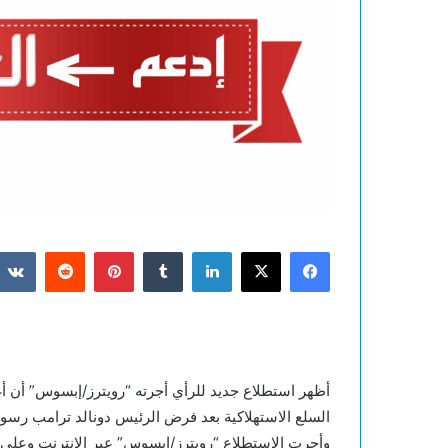
فيسبوك
‫X
لينكدإن
بينتيريست
أظهر استطلاع جديد للرأي أجرته “رويترز/إبسوس” أن أ
السلع الاستهلاكية بعد فرض الرئيس دونالد ترامب رسو