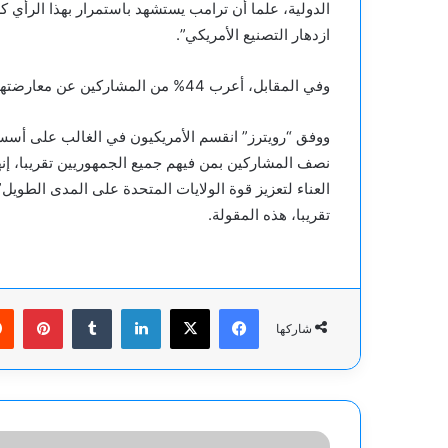
الدولية، علما أن ترامب يستشهد باستمرار بهذا الرأي
ازدهار التصنيع الأمريكي”.
وفي المقابل، أعرب 44% من المشاركين عن معارضتهم لهذا الرأي في إشارة إلى استغلال الولايات المتحدة.
ووفق “رويترز” انقسم الأمريكيون في الغالب على أس
نصف المشاركين بمن فيهم جميع الجمهوريين تقريبا، إن
العناء لتعزيز قوة الولايات المتحدة على المدى الطويل
تقريبا، هذه المقولة.
فيسبوك
‫X
لينكدإن
بينت
شاركها
نائب