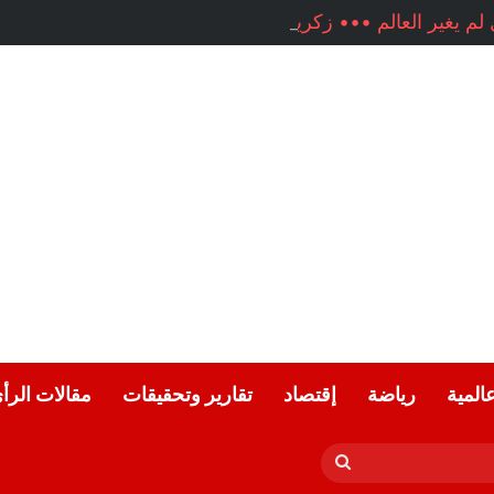
م يغير العالم ••• زكريا شيخ أحمد / سوريا
عالمية
رياضة
إقتصاد
تقارير وتحقيقات
مقالات الرأ
بحث