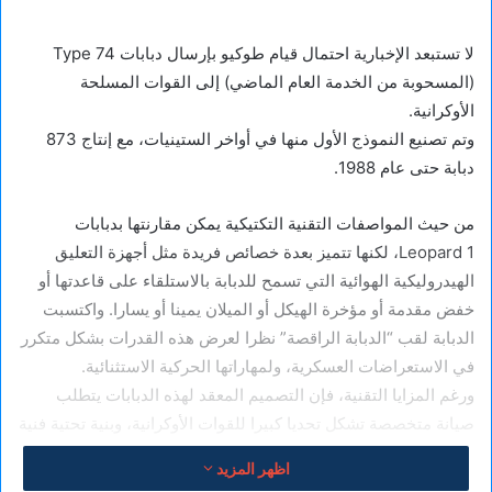
لا تستبعد الإخبارية احتمال قيام طوكيو بإرسال دبابات Type 74
(المسحوبة من الخدمة العام الماضي) إلى القوات المسلحة
الأوكرانية.
وتم تصنيع النموذج الأول منها في أواخر الستينيات، مع إنتاج 873
دبابة حتى عام 1988.
من حيث المواصفات التقنية التكتيكية يمكن مقارنتها بدبابات
Leopard 1، لكنها تتميز بعدة خصائص فريدة مثل أجهزة التعليق
الهيدروليكية الهوائية التي تسمح للدبابة بالاستلقاء على قاعدتها أو
خفض مقدمة أو مؤخرة الهيكل أو الميلان يمينا أو يسارا. واكتسبت
الدبابة لقب “الدبابة الراقصة” نظرا لعرض هذه القدرات بشكل متكرر
في الاستعراضات العسكرية، ولمهاراتها الحركية الاستثنائية.
ورغم المزايا التقنية، فإن التصميم المعقد لهذه الدبابات يتطلب
صيانة متخصصة تشكل تحديا كبيرا للقوات الأوكرانية، وبنية تحتية فنية
قد لا تكون متوفرة بسهولة في ساحة المعركة
اظهر المزيد