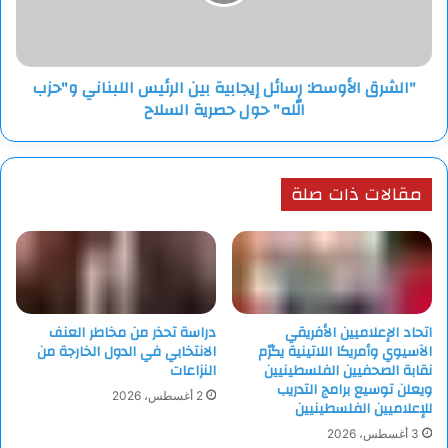
الرئيس
اللبناني
القوة: محرك 750 حصانا
و"حزب
الله"
المدى التشغيلي: 300 كم
"الشرق الأوسط: رسائل إيجابية بين الرئيس اللبناني و"حزب
حول
الله" حول حصرية السلاح
حصرية
السلاح
الدرع الأمامي: 110 ملم
الطاقم: 4 أفراد
مقالات ذات صلة
الوزن القتالي: 38 طنا
اتحاد الإعلاميين الأفريقي
دراسة تحذر من مخاطر العنف
الآسيوي وأمريكا اللاتينية يكرّم
الانتخابي في الدول الخارجة من
نقابة الصحفيين الفلسطينيين
النزاعات
ويعلن توسيع برامج التدريب
2 أغسطس، 2026
للإعلاميين الفلسطينيين
3 أغسطس، 2026