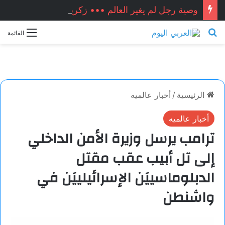
وصية رجل لم يغير العالم ••• زكريا شيخ أحمد / سوريا
بحث عن
القائمة
الرئيسية
/
أخبار عالميه
أخبار عالميه
ترامب يرسل وزيرة الأمن الداخلي
إلى تل أبيب عقب مقتل
الدبلوماسييَن الإسرائيلييَن في
واشنطن