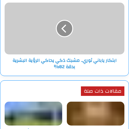
الهند
ابتكار
ياباني
ثوري..
مشبك
ذكي
يحاكي
الرؤية
البشرية
بدقة
ابتكار ياباني ثوري.. مشبك ذكي يحاكي الرؤية البشرية
82٪
بدقة 82٪
مقالات ذات صلة