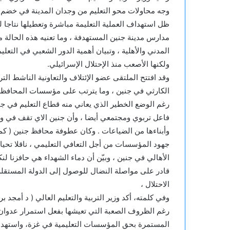
وجه محاولات محو التعليم من وجدان المدينة في خضم ال
ظل استهداف العملية التعليمة مباشرة وتعطيلها نتاجا
مدارس مدينة جنين المستهدفة ، وما تعنيه هذه الحا
المدني والأهلية ، وتبيان أهمية الدور الشعبي في التع
ولكنها الأصعب منذ الإحتلال الإسرائيلي.
وقد افتتح الملتقى عضو الإئتلاف والتعاونية الناشط التر
الكارثي في جنين ، وما يترتب على مؤسسات المحافظة
رغم الوضع الخطير الذي يعاني منه قطاع التعليم في 
فاعل تربوي ومجتمعي أيضا ، وأن جنين الاي تقف في وجه ا
وأبناءها من الضياعات . وكان عطوفة محافظ جنين ( كما
جهود المؤسسات من أجل التعافي التعليمي ، ناقلا تح
الأهالي في جنين ، وبيّن أن دماء الشهداء هي حافزنا 
قادر على مواصلة النضال للوصول إلى الدولة المستقلة ، 
الاحتلال ،
وفي كلمته، أكد وزير التربية والتعليم العالي ( د أمجد 
رغم الظروف الصعبة التي تعيشها بفعل استمرار عدوان ال
المستمرة بحق المؤسسات التعليمية في غزة، واستهداف