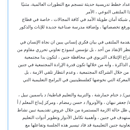
عداد خطط تدريسية حديثة تنسجم مع التطورات العالمية، مثنيًا
 الملتقى النوعي ، الأمر
ي شبكة أمان طويلة الأمد في كافة المجالات ، خاصة في قطاع
ة ورفع تخصصاتها ، وإضافة مدرسة صناعية جديدة للإناث والذكور
قدمة الملتقى في بيان فكري إنساني يبين ان نجاة الإنسان في
 تنتظر الإنقاذ من أحد ، بل تؤسس لنموذج تعاوني تحرري مقاوم من
 ذراع الإئتلاف التربوي في محافظة جنين ، لتكون بدا مجتمعية
لذاكرة ، وأنه من خلالها تكون قدرة الإرادة المجتمعية في جنين
 من خلال الشراكة المجتمعية ، وعدم انتظار تلقي الازمة ، بل
 المعركة التي نخوضها كفلسطينيين في البرامج التعليمية التي
ن/ د ختام حمارشة ، والتربية والتعليم قباطية/ د ياسمين نبيل ،
ة/ جعفر نبهان ، والأونروا/ د حسن رمضام ، ومركز إبداع المعلم / أ
ي ظل حالة الازمة المستمرة من خلال عروض تقديمية تبين نشاط
هدف في جنين ، وأهمية تكامل الأدوار وتطوير أدوات التعليم
اونية جنين التعليمية قد قاد تيسير هذه الجلسة وتفاعلها مع