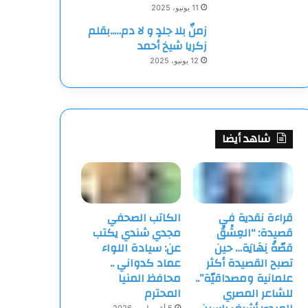
11 يونيو، 2025
زمنٌ بلا جلدٍ و لا دم…..بقلم
زكريا شيخ أحمد
12 يونيو، 2025
شاهد أيضا
قراءة نقدية في
الكاتب الصحفي
قصيدة: “العِشْقُ
مجدي شندي يكتب
قصّةُ نِهَايَة… حين
عن: سيادة اللواء
تصبح القصيدة أكثر
عماد كدواني ..
علمانية ومصداقيّة”..
محافظ المنيا
للشاعر المصري
المحترم