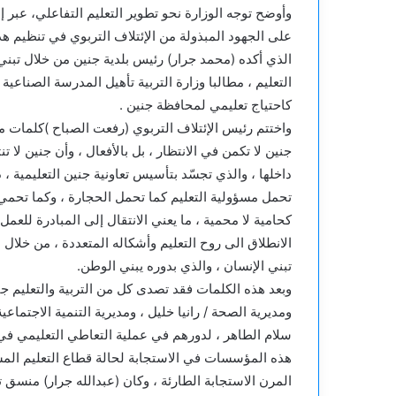
وأوضح توجه الوزارة نحو تطوير التعليم التفاعلي، عبر إ
على الجهود المبذولة من الإئتلاف التربوي في تنظيم هذا
الذي أكده (محمد جرار) رئيس بلدية جنين من خلال تبن
التعليم ، مطالبا وزارة التربية تأهيل المدرسة الصناعي
كاحتياج تعليمي لمحافظة جنين .
واختتم رئيس الإئتلاف التربوي (رفعت الصباح )كلمات م
جنين لا تكمن في الانتظار ، بل بالأفعال ، وأن جنين لا
داخلها ، والذي تجسّد بتأسيس تعاونية جنين التعليمية ،
تحمل مسؤولية التعليم كما تحمل الحجارة ، وكما تحمي ا
كحامية لا محمية ، ما يعني الانتقال إلى المبادرة للعمل
الانطلاق الى روح التعليم وأشكاله المتعددة ، من خلال
تبني الإنسان ، والذي بدوره يبني الوطن.
وبعد هذه الكلمات فقد تصدى كل من التربية والتعليم جني
ومديرية الصحة / رانيا خليل ، ومديرية التنمية الاجتماعي
سلام الطاهر ، لدورهم في عملية التعاطي التعليمي ف
هذه المؤسسات في الاستجابة لحالة قطاع التعليم المست
المرن الاستجابة الطارئة ، وكان (عبدالله جرار) منسق تع