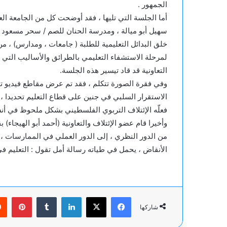
الجمهور .
أما الجلسة التي تليها ، فقد أوضحت كل من الجامعة العر
سهيل أبو ميالة ، ومدرسة الحنان للصم / سحر مسعود ،
خلق البدائل التعليمية للطلبة ( جامعات ، ومدارس) ، م
لمرحلة الاستشفاء التعليمي بالطرائق والأساليب الت
التعاونية قد قاد تيسير هذه الجلسة.
وفي فقرة الصورة تتكلم ، فقد تم عرض مقاطع فيديو ت
الاستقرار السلبي في جنين على قطاع التعليم تحديدا
فعلّه الإئتلاف التربوي الفلسطيني بشكل ملحوظ في أنش
وأخيرا قام عضو الإئتلاف والتعاونية (أحمد أبو الهيجاء) 
من الدور النظري ، إلى الدور العملي في الممارسات ، ل
الأنقاض ، يحمل في طياته رسالة أمل تقول : التعليم في 
فيسبوك
‫X
لينكدإن
بينت
شاركها