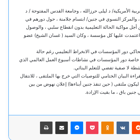
بية الأمريكية/ د ليلى حرزالله ، وجامعة القدس المفتوحة / د
 والمركز النسوي في جنين/ ابتسام جلامنة ، حول دورهم في
ن أجل مواكبة الحالة التعليمية بدون انقطاع سلبي ، والوصول
ي اعتمدت عليها كل مؤسسة ، وكان السيد ( غسان الشيخ) عضو
حاكي دور المؤسسات في الانخراط التعليمي رغم حالة
 ، خاصة دور المؤسسات في نشاطات أسبوع العمل العالمي الذي
طة لا صفية تفضي للتعلم البنائي.
بقراءة البيان الختامي للتوصيات التي خرج بها الملتقى ، للانتقال
يكون ملتقى ( حين تنقذ جنين أبناءها) إعلان نهوض من بين
جنين باق ، ما بقيت الإرادة.
يريست
‫Pocket
Odnoklassniki
ماسنجر
مشاركة عبر البريد
طباعة