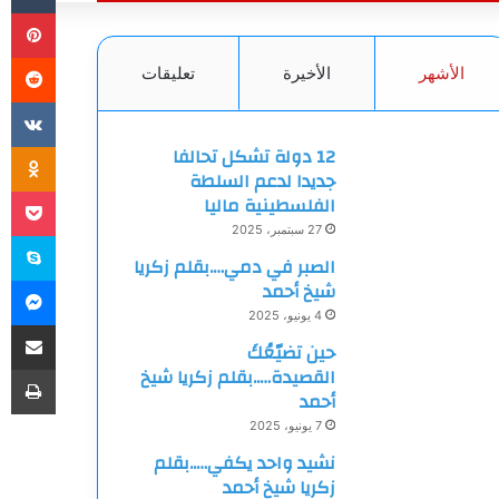
بي
الأشهر
الأخيرة
تعليقات
ki
12 دولة تشكل تحالفا
جديدا لدعم السلطة
et
الفلسطينية ماليا
27 سبتمبر، 2025
سك
الصبر في دمي….بقلم زكريا
ما
شيخ أحمد
4 يونيو، 2025
مشاركة
حين تضيّعُكَ
طب
القصيدة…..بقلم زكريا شيخ
أحمد
7 يونيو، 2025
نشيد واحد يكفي…..بقلم
زكريا شيخ أحمد