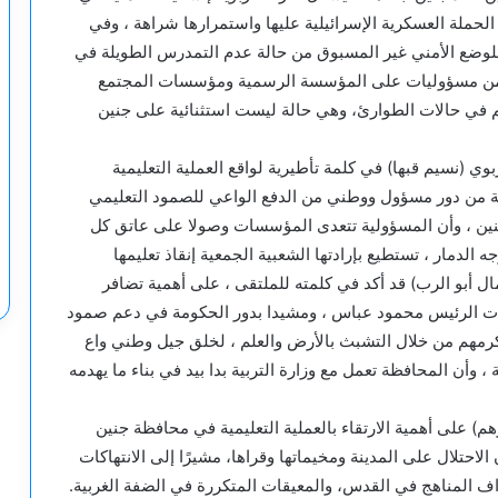
حملة العسكرية الإسرائيلية عليها واستمرارها شراهة ، وفي
 للوضع الأمني غير المسبوق من حالة عدم التمدرس الطويلة في
لة من مسؤوليات على المؤسسة الرسمية ومؤسسات المجتمع
ليم في حالات الطوارئ، وهي حالة ليست استثنائية على جنين
بوي (نسيم قبها) في كلمة تأطيرية لواقع العملية التعليمية
 من دور مسؤول ووطني من الدفع الواعي للصمود التعليمي
جنين ، وأن المسؤولية تتعدى المؤسسات وصولا على عاتق كل
لدمار ، تستطيع بإرادتها الشعبية الجمعية إنقاذ تعليمها
ل أبو الرب) قد أكد في كلمته للملتقى ، على أهمية تضافر
يات الرئيس محمود عباس ، ومشيدا بدور الحكومة في دعم صمود
لنكرمهم من خلال التشبث بالأرض والعلم ، لخلق جيل وطني واع
وأن المحافظة تعمل مع وزارة التربية بدا بيد في بناء ما يهدمه
برهم) على أهمية الارتقاء بالعملية التعليمية في محافظة جنين
احتلال على المدينة ومخيماتها وقراها، مشيرًا إلى الانتهاكات
 المناهج في القدس، والمعيقات المتكررة في الضفة الغربية.