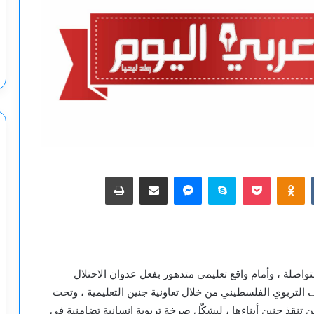
‫Pocket
Odnoklassniki
سكايب
ماسنجر
مشاركة عبر البريد
طباعة
متواصلة ، وأمام واقع تعليمي متدهور بفعل عدوان الاحتلال
من 160 يوما ، افتتح الإئتلاف التربوي الفلسطيني من خلال تعاونية جنين التعليمية ، وتحت
ين تنقذ جنين أبناءها ، ليشكّل صرخة تربوية إنسانية تضامنية في