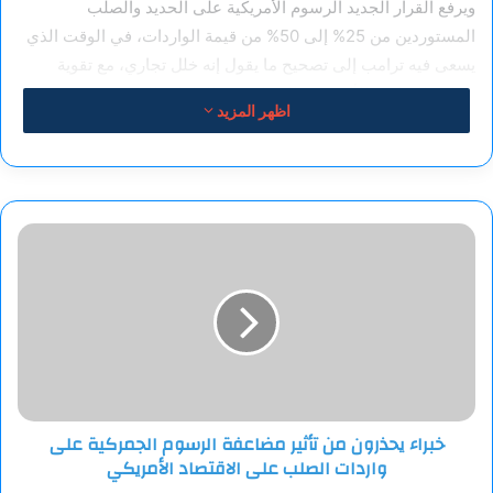
ويرفع القرار الجديد الرسوم الأمريكية على الحديد والصلب
المستوردين من 25% إلى 50% من قيمة الواردات، في الوقت الذي
يسعى فيه ترامب إلى تصحيح ما يقول إنه خلل تجاري، مع تقوية
صناعة الصلب والألومنيوم المحلية في الولايات المتحدة.
اظهر المزيد
في الوقت نفسه سيتم إعفاء منتجات الصلب والألومنيوم الواردة من
بريطانيا من الزيادة لتظل خاضعة لرسوم بنسبة 25% ، بحسب ما
أعلنه البيت الأبيض، في ضوء الاتفاق التجاري الذي توصلت إليه
خبراء
واشنطن ولندن مؤخرا.
يحذرون
من
المصدر: RT
تأثير
مضاعفة
الرسوم
الجمركية
على
واردات
خبراء يحذرون من تأثير مضاعفة الرسوم الجمركية على
الصلب
واردات الصلب على الاقتصاد الأمريكي
على
الاقتصاد