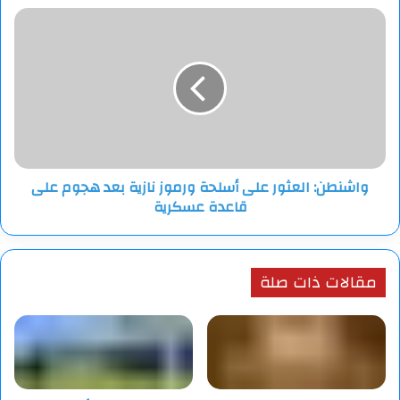
الأمريكي
واشنطن:
العثور
على
أسلحة
ورموز
نازية
بعد
هجوم
على
واشنطن: العثور على أسلحة ورموز نازية بعد هجوم على
قاعدة
قاعدة عسكرية
عسكرية
مقالات ذات صلة