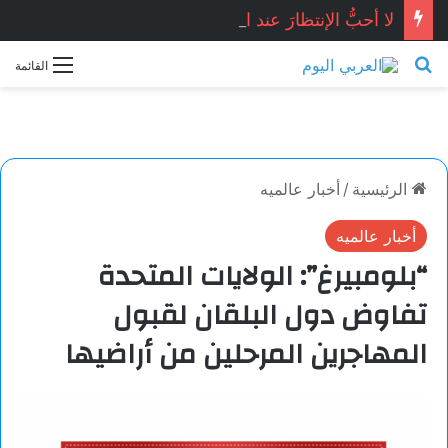
لا أحبُّ الإنتظارَ عند البابِ …صفاء محمد / سوريا
بحث عن
القائمة
الرئيسية
/
أخبار عالميه
أخبار عالميه
“بلومبيرغ”: الولايات المتحدة
تفاوض دول البلقان لقبول
المهاجرين المرحلين من أراضيها