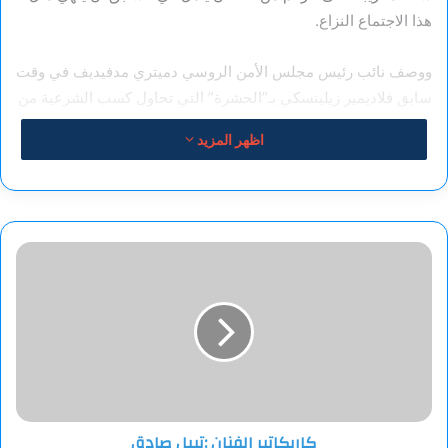
هذا الاجتماع النزاع.
ووصف نائب رئيس مجلس الأمن الروسي دميتري مدفيديف في وقت
سابق فلاديمير زيلينسكي بـ”الحشرة” التي تحاول كسب الشرعية من
خلال عقد لقاءات مع الرئيسين الروسي فلاديمير بوتين والأمريكي
اظهر المزيد
دونالد ترامب.
ويُذكر أن الوفد الأوكراني قد أصر خلال مفاوضات إسطنبول في مايو
الماضي على عقد لقاء مباشر بين زيلينسكي وبوتين، كما أبدى
كاريكاتير
الرئيس الأوكراني استعداده لمحادثات ثلاثية تشمل ترامب.
الفنان
:تبيل
ومن جهتها، أكدت موسكو أن مثل هذه اللقاءات ممكنة فقط إذا
صادق
توجت المفاوضات الروسية الأوكرانية على مختلف المستويات باتفاق
ملموس.
وأعلنت وزارة الدفاع الروسية في وقت سابق أن كييف نفذت عملا
إرهابيا في 1 يونيو باستخدام طائرات مسيّرة ضد مطارات في
كاريكاتير الفنان :تبيل صادق