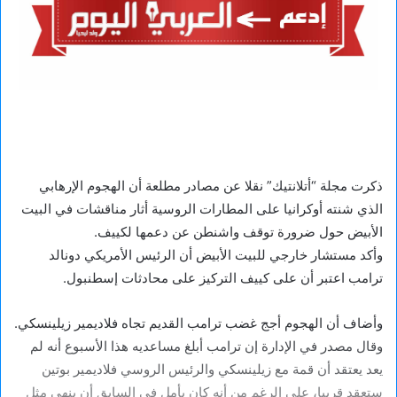
ذكرت مجلة “أتلانتيك” نقلا عن مصادر مطلعة أن الهجوم الإرهابي
الذي شنته أوكرانيا على المطارات الروسية أثار مناقشات في البيت
الأبيض حول ضرورة توقف واشنطن عن دعمها لكييف.
وأكد مستشار خارجي للبيت الأبيض أن الرئيس الأمريكي دونالد
ترامب اعتبر أن على كييف التركيز على محادثات إسطنبول.
وأضاف أن الهجوم أجج غضب ترامب القديم تجاه فلاديمير زيلينسكي.
وقال مصدر في الإدارة إن ترامب أبلغ مساعديه هذا الأسبوع أنه لم
يعد يعتقد أن قمة مع زيلينسكي والرئيس الروسي فلاديمير بوتين
ستعقد قريبا، على الرغم من أنه كان يأمل في السابق أن ينهي مثل