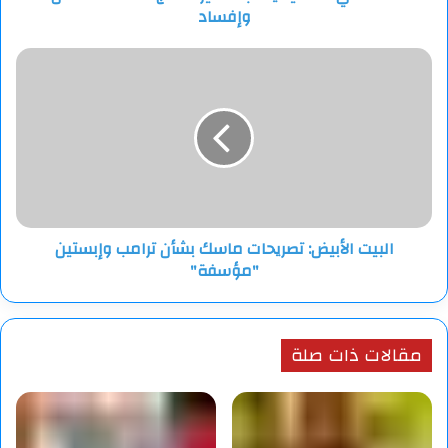
وإفساد
البيت
الأبيض:
تصريحات
ماسك
بشأن
ترامب
وإبستين
"مؤسفة"
البيت الأبيض: تصريحات ماسك بشأن ترامب وإبستين
"مؤسفة"
مقالات ذات صلة