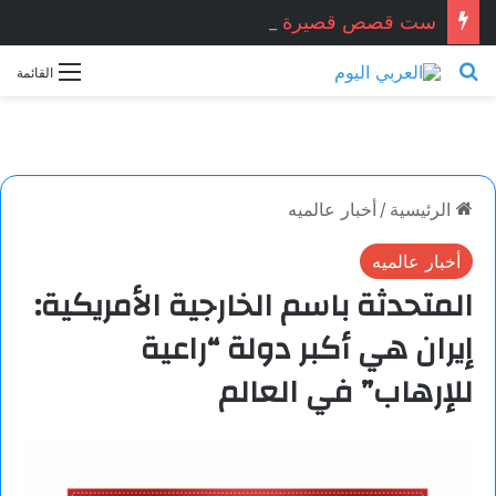
ست قصص قصيرة جدا … زكريا شيخ أحمد / سوريا
بحث عن
القائمة
الرئيسية
/
أخبار عالميه
أخبار عالميه
المتحدثة باسم الخارجية الأمريكية:
إيران هي أكبر دولة “راعية
للإرهاب” في العالم