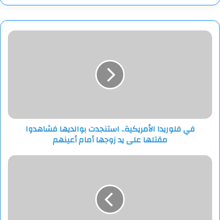
في
فلوريدا
الأمريكية..
استنجدت
بوالديها
فشاهدوا
مقتلها
على
يد
في فلوريدا الأمريكية.. استنجدت بوالديها فشاهدوا
زوجها
مقتلها على يد زوجها أمام أعينهم
أمام
أعينهم
سيناتور
أمريكي:
زيلينسكي
يدرك
أنه
يخسر