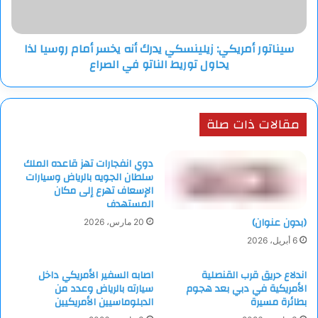
أمام
روسيا
لذا
سيناتور أمريكي: زيلينسكي يدرك أنه يخسر أمام روسيا لذا
يحاول
يحاول توريط الناتو في الصراع
توريط
الناتو
في
الصراع
مقالات ذات صلة
دوي انفجارات تهز قاعده الملك
سلطان الجويه بالرياض وسيارات
الإسعاف تهرع إلى مكان
المستهدف
(بدون عنوان)
20 مارس، 2026
6 أبريل، 2026
اندلاع حريق قرب القنصلية
اصابه السفير الأمريكي داخل
الأمريكية في دبي بعد هجوم
سيارته بالرياض وعدد من
بطائرة مسيرة
الدبلوماسيين الأمريكيين