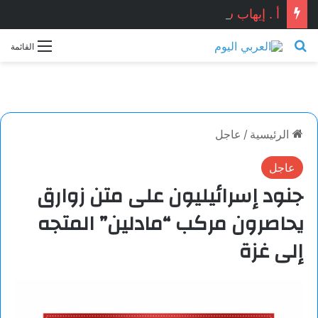
أ . إيهاب شوقي يكتب : هل ماحدث في دمياط كان استنساخاً لتفجير مرفأ بيروت ؟ ومن المستفيد ؟؟
بحث عن
القائمة
الرئيسية
/
عاجل
عاجل
جنود إسرائيليون على متن زوارق
يحاصرون مركب “مادلين” المتجه
إلى غزة