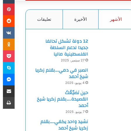
بي
الأشهر
الأخيرة
تعليقات
ki
12 دولة تشكل تحالفا
جديدا لدعم السلطة
et
الفلسطينية ماليا
27 سبتمبر، 2025
سك
الصبر في دمي….بقلم زكريا
ما
شيخ أحمد
4 يونيو، 2025
مشاركة
حين تضيّعُكَ
طب
القصيدة…..بقلم زكريا شيخ
أحمد
7 يونيو، 2025
نشيد واحد يكفي…..بقلم
زكريا شيخ أحمد