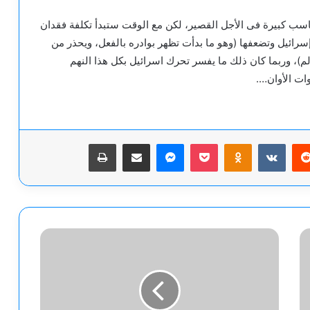
اسب كبيرة فى الأجل القصير، لكن مع الوقت ستبدأ تكلفة فقدان
إسرائيل وتضعفها (وهو ما بدأت تظهر بوادره بالفعل، ويحذر من
لم)، وربما كان ذلك ما يفسر تحرك اسرائيل بكل هذا النهم
ات الأوان….
يريست
‫Pocket
Odnoklassniki
ماسنجر
مشاركة عبر البريد
طباعة
وزير
خارجية
الإمارات
يجري
اتصالات
موسعة