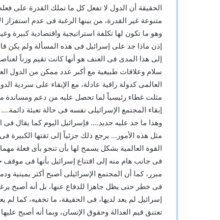
الحقيقة أن الدول لا تفعل كل ما تملك القدرة على فعله، 
متنوعة غير القدرة، من بينها الرغبة فى عدم استفزاز 
وهو ما تكون لها تكلفة استراتيجية واقتصادية كبيرة وغي
إذن ماذا جد على إسرائيل فى هذه المسألة ولم يكن قائ
إلى هذا المدى فى العنف هو أنها كانت تقيم وزناً لعن
سلام وعلاقات طبيعية مع أكبر عدد ممكن من الدول الع
العالمى كدولة راقية عادلة، مع الإبقاء على سردية الدو
مثلت غطاء رئيسياً لما تحصل عليه من دعم ومساندة ما
إبقاء المجتمع الإسرائيلى نفسه فى حالة تعبئة دائمة….
وهذا ما جد عليه جديد…. فإسرائيل اليوم كما يقال فى 
مثل هذه الأمور… يرجع ذلك جزئياً إلى ثقتها الكبيرة فى
القوة العالمية بشكل يسمح لها بأن تنجو بأى فعلة مهما 
فى جانب هام منه إلى اقتناع إسرائيل بأنها فى موقف حي
مبرر، كما أن المجتمع الإسرائيلى أصبح أكثر يمينية ودم
فى خطر حتى يظل جاهزا للدفاع عنها، بل أنه أصبح يرغ
إسرائيل لم يعد لديها، فى الحقيقة، ما تخفيه، كما لم 
تعتنق قيم العدالة وحقوق الإنسان، وبما أنه أصبح عليها