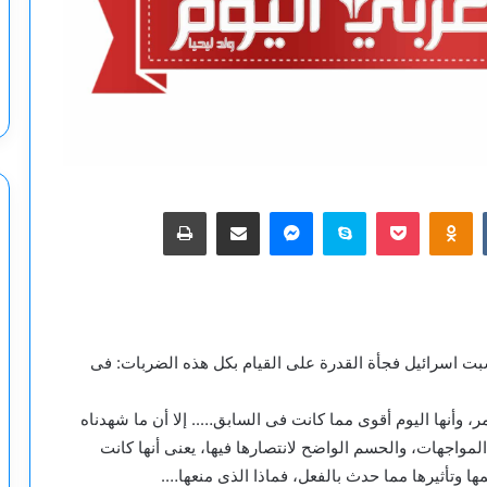
‫Pocket
Odnoklassniki
سكايب
ماسنجر
مشاركة عبر البريد
طباعة
كتسبت اسرائيل فجأة القدرة على القيام بكل هذه الضربات: فى
وأنها اليوم أقوى مما كانت فى السابق….. إلا أن ما شهدناه
مواجهات، والحسم الواضح لانتصارها فيها، يعنى أنها كانت
 وتأثيرها مما حدث بالفعل، فماذا الذى منعها….