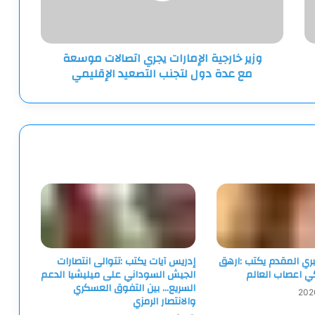
مع
عدة
دول
وزير خارجية الإمارات يجري اتصالات موسعة
لتجنب
مع عدة دول لتجنب التصعيد الإقليمي
التصعيد
الإقليمي
ري المقدم يكتب :ارهق
إدريس آيات يكتب :تتوالى انتصارات
كي اعصاب العالم
الجيش السوداني على ميليشيا الدعم
السريع… بين التفوق العسكري
والانتصار الرمزي