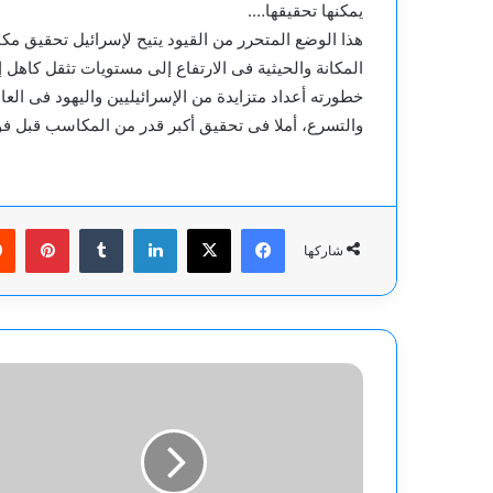
يمكنها تحقيقها….
هذا الوضع المتحرر من القيود يتيح لإسرائيل تحقيق مك
المكانة والحيثية فى الارتفاع إلى مستويات تثقل كاهل 
خطورته أعداد متزايدة من الإسرائيليين واليهود فى العا
والتسرع، أملا فى تحقيق أكبر قدر من المكاسب قبل فو
فيسبوك
‫X
لينكدإن
بينت
شاركها
الرئيس
السوري
يصدر
مرسوما
بتشكيل
اللجنة