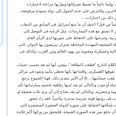
وإنما دائماً ما تضبط تصرفاتها وتوازنها مراعاة لاعتبارات
الآخرين، والحرص على عدم التحول إلى دولة منبوذة مرفوضة،
ر ذلك من اعتبارات…..
ماً من قبل؟ اعتقد أن ما منع إسرائيل فى السابق من الذهاب
اصر لا تتسق مع هذه الممارسات، مثل الرغبة فى التوصل إلى
ربية، وحرصها على الحفاظ على صورتها لدى الرأى العام
لة الضعيفة المهددة المحاطة بجيران يتربصون بها الدوائر، التى
لية وعسكرية ومعنوية من يهود العالم ومن الغرب، وكذلك فى
الكلام الدارج “قطعت البطاقة”، بمعنى أنها لم تعد تحسب حساب
 تفوقها العسكرى، واقتناعها بأنها تحظى بتأييد ونفوذ فى مراكز
بلغت جسامتها…. إلا أن الأمر يتعدى ذلك، فهذا الجموح يرجع،
اة أو موت وبالتالى لم يعد لديها رفاهية تحجيم ممارساتها بأى
وية وعنصرية، وبالتالى لم يعد يحتاج إلى أن يرى بلاده ضعيفة او
ب فى رؤيتها قوية شرسة مدمرة، وأخيراً، فقد زاد شعور
يعد بإمكانها الحفاظ على صورة الدولة الصغيرة المتحضرة التى
 أن تدفع ثمن هذه الصورة القبيحة، فلتحقق من ورائها أكبر فائدة