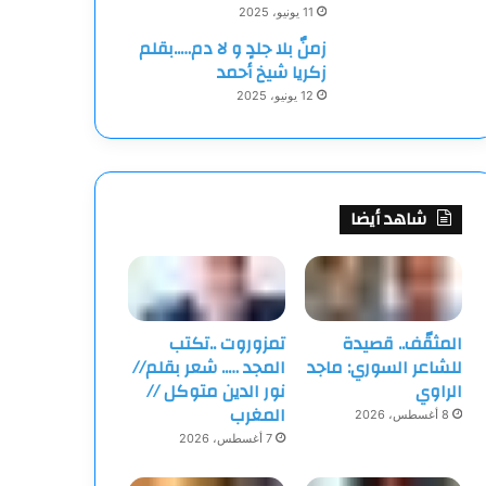
11 يونيو، 2025
زمنٌ بلا جلدٍ و لا دم…..بقلم
زكريا شيخ أحمد
12 يونيو، 2025
شاهد أيضا
المثقّف.. قصيدة
تمزوروت ..تكتب
للشاعر السوري: ماجد
المجد ….. شعر بقلم//
الراوي
نور الدين متوكل //
المغرب
8 أغسطس، 2026
7 أغسطس، 2026