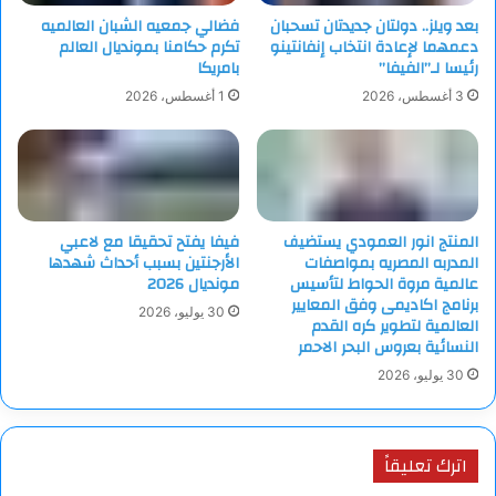
وأعتقد أنه لا توجد بطولة أخرى للأندية في العالم تحقق 30 مليون
بعد ويلز.. دولتان جديدتان تسحبان
فضالي جمعيه الشبان العالميه
دولار أمريكي في المباراة الواحدة، لكن هذه الإيرادات لن تكون على
دعمهما لإعادة انتخاب إنفانتينو
تكرم حكامنا بمونديال العالم
حساب تجربة المشجعين في مونديال الأندية وذلك بفضل الصفقة
رئيسا لـ”الفيفا”
بامريكا
التاريخية مع منصة الترفيه الرياضي الرائدة في العالم (دازن) التي
3 أغسطس، 2026
1 أغسطس، 2026
ستبث جميع المباريات الـ63 مباشرة ومجانا في جميع أنحاء العالم”.
وستقام بطولة كأس العالم للأندية في الولايات المتحدة الأمريكية
لأول مرة بمشاركة 32 فريقا وذلك خلال الفترة من 14 يونيو الجاري
إلى 13 يوليو المقبل.
المنتج انور العمودي يستضيف
فيفا يفتح تحقيقا مع لاعبي
المدربه المصريه بمواصفات
الأرجنتين بسبب أحداث شهدها
عالمية مروة الحواط لتأسيس
مونديال 2026
المصدر: وكالات
برنامج اكاديمى وفق المعايير
30 يوليو، 2026
العالمية لتطوير كره القدم
النسائية بعروس البحر الاحمر
30 يوليو، 2026
اترك تعليقاً