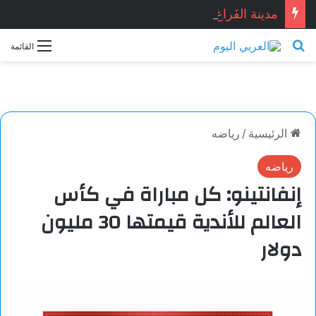
مدينة الفَراغ.. بقلم: ناي عمّار
بحث عن
القائمة
الرئيسية
/
رياضه
رياضه
إنفانتينو: كل مباراة في كأس
العالم للأندية قيمتها 30 مليون
دولار