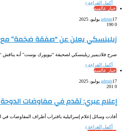
أكمل القراءة »
أخبار عالميه
17 يوليو، 2025
admin
190
0
زيلينسكي يعلن عن “صفقة ضخمة” مع 
صرح فلاديمير زيلينسكي لصحيفة “نيويورك بوست” أنه يناقش “
أكمل القراءة »
أخبار عالميه
17 يوليو، 2025
admin
201
0
إعلام عبري: تقدم في مفاوضات الدوحة 
أفادت وسائل إعلام إسرائيلية باقتراب أطراف المفاوضات في 
أكمل القراءة »