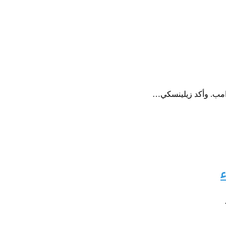
امب. وأكد زيلينسكي…