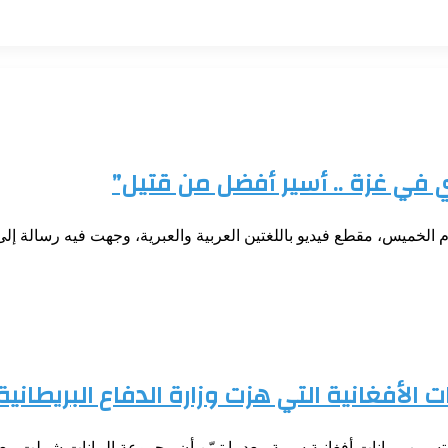
زي في غزة .. أسير أفضل من قتيل”
الخميس، مقطع فيديو باللغتين العربية والعبرية، وجهت فيه رسالة إل
لأفغانية التي هزت وزارة الدفاع البريطانية
 تسريب بيانات أفغانية سرية، بعدما تبيّن أن مجموعة البيانات شملت 