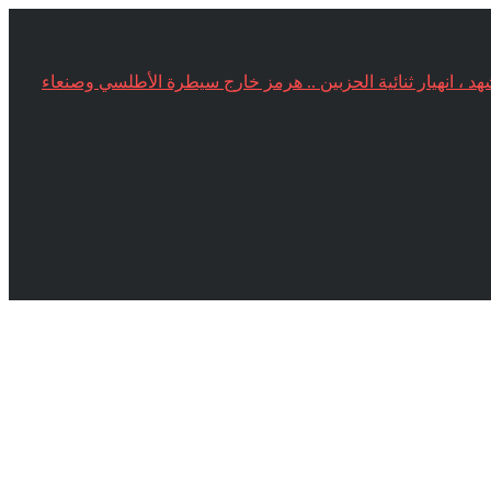
 تخسر نظامها انشقاق في MAGA وحزب تاكر كارلسون يتصدر المشهد ، انهيار ثنائية الحزبين .. هرمز خارج سيطرة الأطلسي وصنعاء