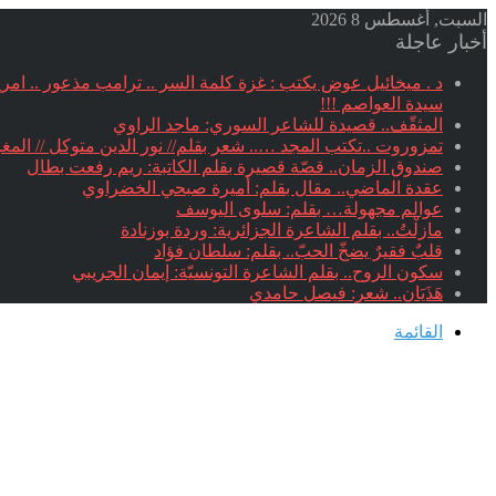
السبت, أغسطس 8 2026
أخبار عاجلة
سيدة العواصم !!!
المثقّف.. قصيدة للشاعر السوري: ماجد الراوي
تمزوروت ..تكتب المجد ….. شعر بقلم// نور الدين متوكل // الم
صندوق الزمان.. قصّة قصيرة بقلم الكاتبة: ريم رفعت بطال
عقدة الماضي.. مقال بقلم: أميرة صبحي الخضراوي
عوالم مجهولة… بقلم: سلوى اليوسف
مازلْتُ.. بقلم الشاعرة الجزائرية: وردة بوزنادة
قلبٌ فقيرٌ يضخّ الحبّ.. بقلم: سلطان فؤاد
سكون الروح.. بقلم الشاعرة التونسيّة: إيمان الجريبي
هَذَيَان.. شعر: فيصل حامدي
القائمة