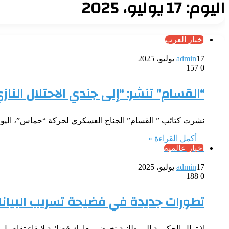
اليوم:
17 يوليو، 2025
أخبار العرب
17 يوليو، 2025
admin
157
0
“القسام” تنشر: “إلى جندي الاحتلال النا
نشرت كتائب ” القسام” الجناح العسكري لحركة “حماس”، اليوم 
أكمل القراءة »
أخبار عالميه
17 يوليو، 2025
admin
188
0
تطورات جديدة في فضيحة تسريب البيانات ا
لا تزال الحكومة البريطانية تخوض معارك قضائية لإبقاء تفاصيل