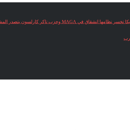
د . ميخائيل عوض يكتب : غزة كلمة السر .. ترامب مذعور .. امريكا
غرب