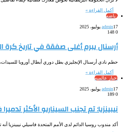
أكمل القراءة »
رياضه
17 يوليو، 2025
admin
148
0
أرسنال يبرم أغلى صفقة في تاريخ كرة ا
حطم نادي أرسنال الإنجليزي بطل دوري أبطال أوروبا للسيدات،
أكمل القراءة »
أخبار عالميه
17 يوليو، 2025
admin
189
0
نيبينزيا: تم تجنب السيناريو الأكثر تدميرا
أكد مندوب روسيا الدائم لدى الأمم المتحدة فاسيلي نيبينزيا أنه ت