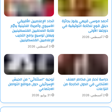
أحمد موسى قريعي يفوز بجائزة
اتحاد الإعلاميين الأفريقي
دينق قوج للكتابة التوثيقية في
الآسيوي وأمريكا اللاتينية يكرّم
دورتها الأولى
نقابة الصحفيين الفلسطينيين
ويعلن توسيع برامج التدريب
7 أغسطس، 2026
للإعلاميين الفلسطينيين
3 أغسطس، 2026
دراسة تحذر من مخاطر العنف
توجيه “استثنائي” من الجيش
الانتخابي في الدول الخارجة من
الإسرائيلي حول مواقع التواصل
النزاعات
الاجتماعي
2 أغسطس، 2026
31 يوليو، 2026