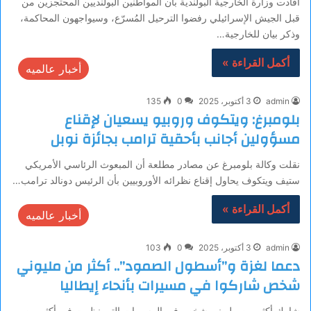
أفادت وزارة الخارجية البولندية بأن المواطنين البولنديين المحتجزين من
قبل الجيش الإسرائيلي رفضوا الترحيل المُسرّع، وسيواجهون المحاكمة،
وذكر بيان للخارجية…
أكمل القراءة »
أخبار عالميه
admin
3 أكتوبر، 2025
0
135
بلومبرغ: ويتكوف وروبيو يسعيان لإقناع
مسؤولين أجانب بأحقية ترامب بجائزة نوبل
نقلت وكالة بلومبرغ عن مصادر مطلعة أن المبعوث الرئاسي الأمريكي
ستيف ويتكوف يحاول إقناع نظرائه الأوروبيين بأن الرئيس دونالد ترامب…
أكمل القراءة »
أخبار عالميه
admin
3 أكتوبر، 2025
0
103
دعما لغزة و”أسطول الصمود”.. أكثر من مليوني
شخص شاركوا في مسيرات بأنحاء إيطاليا
شارك أكثر من مليوني شخص في المسيرات التي نظمت في أكثر من