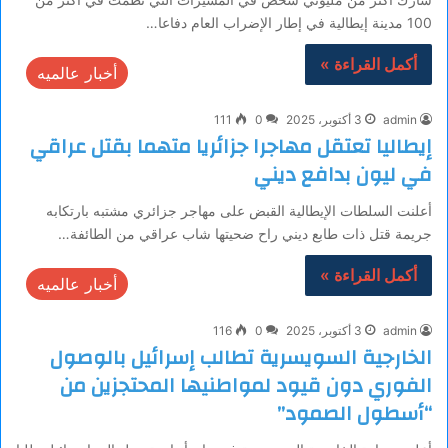
100 مدينة إيطالية في إطار الإضراب العام دفاعا…
أكمل القراءة »
أخبار عالميه
admin
3 أكتوبر، 2025
0
111
إيطاليا تعتقل مهاجرا جزائريا متهما بقتل عراقي
في ليون بدافع ديني
أعلنت السلطات الإيطالية القبض على مهاجر جزائري مشتبه بارتكابه
جريمة قتل ذات طابع ديني راح ضحيتها شاب عراقي من الطائفة…
أكمل القراءة »
أخبار عالميه
admin
3 أكتوبر، 2025
0
116
الخارجية السويسرية تطالب إسرائيل بالوصول
الفوري دون قيود لمواطنيها المحتجزين من
“أسطول الصمود”