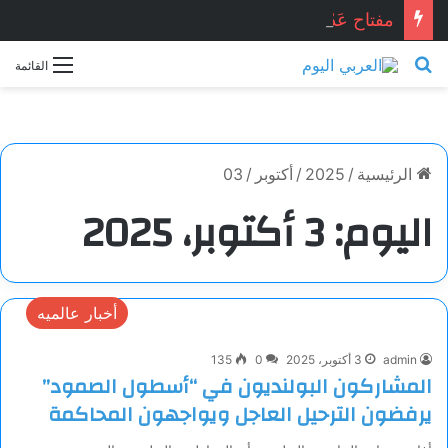
مفتاح عَدْن . . . محمد زينو شومان / لبنان
بحث عن
القائمة
الرئيسية
/
2025
/
أكتوبر
/
03
اليوم:
3 أكتوبر، 2025
أخبار عالميه
admin
3 أكتوبر، 2025
0
135
المشاركون البولنديون في “أسطول الصمود”
يرفضون الترحيل العاجل ويواجهون المحاكمة