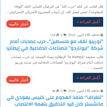
قال النائب عن كتلة “حزب الله” في البرلمان اللبناني (كتلة “الوفاء
للمقاومة”) حسن فضل الله، إن أدوات المشروع الأمريكي الإسرائيلي…
أكمل القراءة »
أخبار عالميه
admin
3 أكتوبر، 2025
0
134
“تورينو تقف مع فلسطين”.. حرب عصابات أمام
شركة “ليوناردو” للصناعات الدفاعية في إيطاليا
قالت صحيفة “la stampa” الإيطالية مساء الجمعة، إن حرب عصابات
اندلعت أمام شركة “ليوناردو” للصناعات الدفاعية في مدينة تورينو
عاصمة…
أكمل القراءة »
أخبار عالميه
admin
3 أكتوبر، 2025
0
96
“تلغراف”: منفذ الهجوم على كنيس يهودي في
مانشستر كان قيد التحقيق بتهمة الاغتصاب