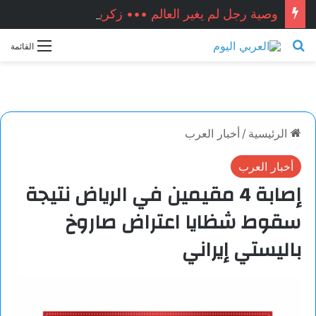
وصية رجل لم يغير العالم ••• زكريا شيخ أحمد / سوريا
بحث عن
القائمة
الرئيسية
/
أخبار العرب
أخبار العرب
‏إصابة 4 مقيمين في الرياض نتيجة
سقوط شظايا اعتراض صاروخ
باليستي إيراني