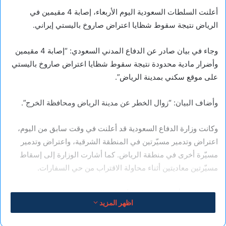
أعلنت السلطات السعودية اليوم الأربعاء، إصابة 4 مقيمين في
الرياض نتيجة سقوط شظايا اعتراض صاروخ باليستي إيراني.
وجاء في بيان صادر عن الدفاع المدني السعودي: “إصابة 4 مقيمين
وأضرار مادية محدودة نتيجة سقوط شظايا اعتراض صاروخ باليستي
على موقع سكني بمدينة الرياض”.
وأضاف البيان: “زوال الخطر عن مدينة الرياض ومحافظة الخرج”.
وكانت وزارة الدفاع السعودية قد أعلنت في وقت سابق من اليوم،
اعتراض وتدمير مسيّرتين في المنطقة الشرقية، واعتراض وتدمير
مسيّرة أخرى في منطقة الرياض. كما أشارت الوزارة إلى إسقاط
مسيّرتين معاديتين أثناء محاولة الاقتراب من حي السفارات.
جدير بالذكر أنه بعد العدوان الأمريكي الإسرائيلي على إيران في 28
اظهر المزيد
فبراير واغتيال عدد من القادة بينهم المرشد الأعلى علي خامنئي،
تستهدف إيران إسرائيل والمصالح الأمريكية في الخليج والمنطقة.