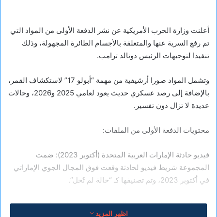
أعلنت وزارة الحرب الأمريكية عن نشر الدفعة الأولى من المواد التي
تم رفع السرية عنها والمتعلقة بالأجسام الطائرة المجهولة، وذلك
تنفيذا لتوجيهات الرئيس دونالد ترامب.
وتشمل المواد صورا أرشيفية من مهمة “أبولو 17” لاستكشاف القمر،
بالإضافة إلى رصد عسكري حديث يعود لعامي 2025 و2026، وحالات
عديدة لا تزال دون تفسير.
محتويات الدفعة الأولى من الملفات:
فيديو حادثة الإمارات العربية المتحدة (أكتوبر 2023): ضمت
المجموعة شريط فيديو لحادثة وقعت فوق المجال الجوي الإماراتي
في أكتوبر 2023، وتم تصنيفها كـ “حالة لم تُحل”.
يُظهر التسجيل، الذي نشرته الوزارة جسما مضيئا يتحرك بشكل
اظهر المزيد