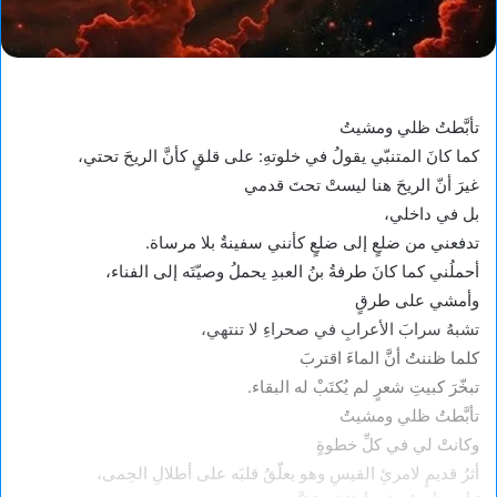
تأبَّطتُ ظلي ومشيتُ
كما كانَ المتنبّي يقولُ في خلوتهِ: على قلقٍ كأنَّ الريحَ تحتي،
غيرَ أنّ الريحَ هنا ليستْ تحتَ قدمي
بل في داخلي،
تدفعني من ضلعٍ إلى ضلعٍ كأنني سفينةٌ بلا مرساة.
أحملُني كما كانَ طرفةُ بنُ العبدِ يحملُ وصيّتَه إلى الفناء،
وأمشي على طرقٍ
تشبهُ سرابَ الأعرابِ في صحراءِ لا تنتهي،
كلما ظننتُ أنَّ الماءَ اقتربَ
تبخّرَ كبيتِ شعرٍ لم يُكتَبْ له البقاء.
تأبَّطتُ ظلي ومشيتُ
وكانتْ لي في كلِّ خطوةٍ
أثرُ قديمٍ لامرئِ القيسِ وهو يعلّقُ قلبَه على أطلالِ الحِمى،