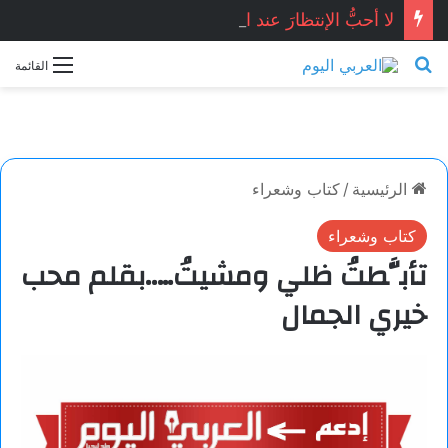
لا أحبُّ الإنتظارَ عند البابِ …صفاء محمد / سوريا
بحث عن
القائمة
الرئيسية
/
كتاب وشعراء
كتاب وشعراء
تأبَّطتُ ظلي ومشيتُ…..بقلم محب
خيري الجمال