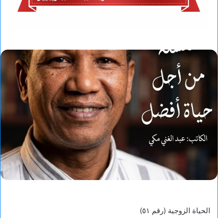
الحياة الزوجية (رقم ٥١)