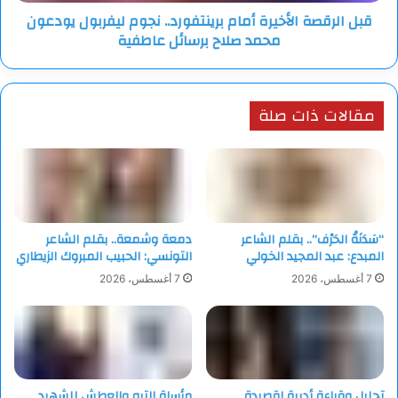
محمد
قبل الرقصة الأخيرة أمام برينتفورد.. نجوم ليفربول يودعون
صلاح
محمد صلاح برسائل عاطفية
برسائل
عاطفية
مقالات ذات صلة
“سَدَنَةُ الحَرْف”.. بقلم الشاعر
دمعة وشمعة.. بقلم الشاعر
المبدع: عبد المجيد الخولي
التونسي: الحبيب المبروك الزيطاري
7 أغسطس، 2026
7 أغسطس، 2026
تحليل وقراءة أدبية لقصيدة
مأساة التيه والعطش للشهيد