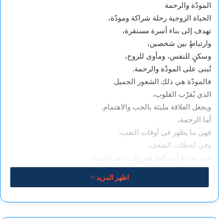
المودّة والرحمة
الحياة الزوجية رحلة شراكة ومودّة،
تهدف إلى بناء أسرة مستقرة،
وارتباطٍ بين شخصين،
وسكنٍ للنفس، ومأوى للروح،
تُبنى على المودّة والرحمة.
فالمودّة هي ذلك الشعور الجميل
الذي يُقرّب القلوب،
ويجعل العلاقة مليئة بالحب والاهتمام.
أما الرحمة،
فهي ما يظهر في أوقات التعب،
وفي لحظات الضعف،
حين يحتاج أحد الطرفين إلى دعمٍ واحتواء.
فالعلاقة الناجحة ليست خالية من الخلاف،
اظهر المزيد
لكنها قائمة على التفاهم، والتجاوز،
والحرص على بقاء الودّ.
وأن يكون كل طرف سندًا للآخر،