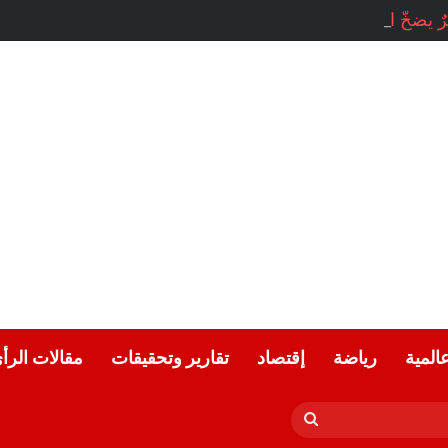
ٌ يضخّ الحبّ.. بقلم: سلطان فؤاد
عالمية
رياضة
إقتصاد
تقارير وتحقيقات
مقالات الرأ
بحث