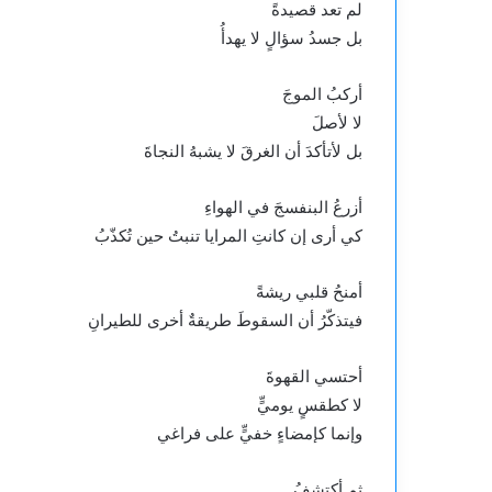
لم تعد قصيدةً
بل جسدُ سؤالٍ لا يهدأُ
أركبُ الموجَ
لا لأصلَ
بل لأتأكدَ أن الغرقَ لا يشبهُ النجاةَ
أزرعُ البنفسجَ في الهواءِ
كي أرى إن كانتِ المرايا تنبتُ حين تُكذّبُ
أمنحُ قلبي ريشةً
فيتذكّرُ أن السقوطَ طريقةٌ أخرى للطيرانِ
أحتسي القهوةَ
لا كطقسٍ يوميٍّ
وإنما كإمضاءٍ خفيٍّ على فراغي
ثم أكتشفُ