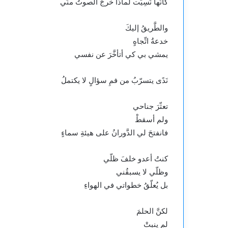
كأنّها نَسِيَت لماذا خرجَ الصوتُ منّي
والطَّريقُ إليكَ
خدعةُ اتِّجاهٍ
يمشي بي كي أتأخَّرَ عن نفسي
نَدًى يتسرّبُ من فمِ سؤالٍ لا يكتملُ
تعثّرَ جناحي
ولم أسقطْ
فانفتحَ لي الدَّورانُ على هيئةِ سماءٍ
كنتُ أعدو خلفَ ظلّي
وظلّي لا يسبقُني
بل يُعلّقُ خطواتي في الهواءِ
لكنَّ الحلمَ
لم ينبتْ