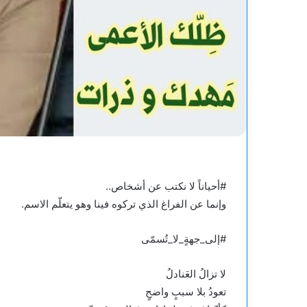
#أحياناً لا نكتب عن أشخاص..
وإنما عن الفراغ الذي تركوه فينا وهو يتعلّم الاسم.
#إلى_جهةٍ_لا_تُسمّى
لا تزالُ العَنادلُ
تعودُ بلا سببٍ واضحٍ