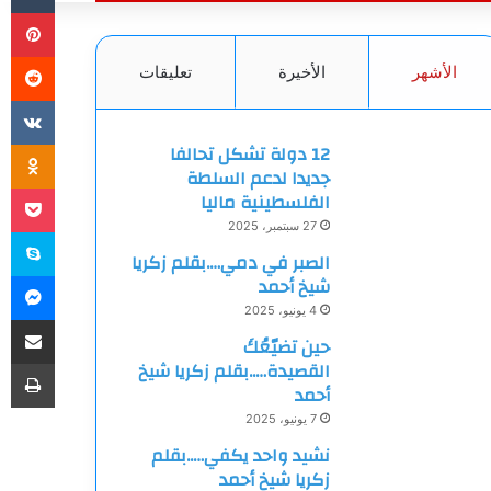
بي
الأشهر
الأخيرة
تعليقات
ki
12 دولة تشكل تحالفا
جديدا لدعم السلطة
et
الفلسطينية ماليا
27 سبتمبر، 2025
سك
الصبر في دمي….بقلم زكريا
ما
شيخ أحمد
4 يونيو، 2025
مشاركة
حين تضيّعُكَ
طب
القصيدة…..بقلم زكريا شيخ
أحمد
7 يونيو، 2025
نشيد واحد يكفي…..بقلم
زكريا شيخ أحمد