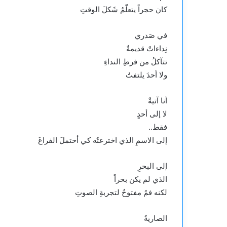
كان حجراً يتعلّمُ شَكلَ الوقتِ
في صَدري
نِداءاتٌ قديمةٌ
تتآكلُ من فرطِ النداءِ
ولا أحدَ يلتفتُ
أنا آتيةٌ
لا إلى أحدٍ
فقط..
إلى الاسمِ الذي اخترعتُه كي أحتملَ الفراغَ
إلى البحرِ
الذي لم يكن بحراً
لكنه فمُ مفتوحُ لتجربةِ الصوتِ
الصاريةُ