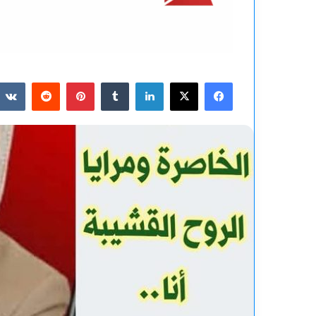
فيسبوك
‫X
لينكدإن
بينتيريست