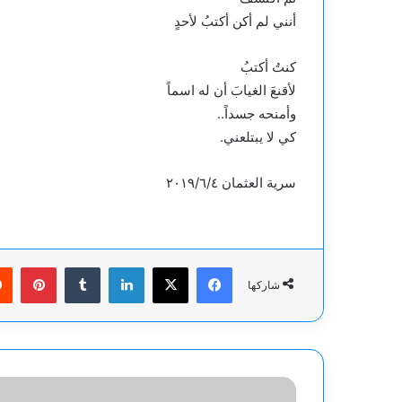
أنني لم أكن أكتبُ لأحدٍ
كنتُ أكتبُ
لأقنعَ الغيابَ أن له اسماً
وأمنحه جسداً..
كي لا يبتلعني.
سرية العثمان ٢٠١٩/٦/٤
فيسبوك
‫X
لينكدإن
بينت
شاركها
ترامب: