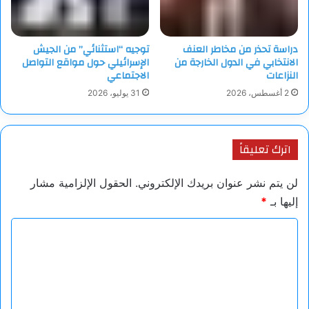
وذكر هوبكينز أن الطاقم يتلقى رعاية طبية وفي حالة مستقرة بعد
دراسة تحذر من مخاطر العنف
توجيه “استثنائي” من الجيش
تلقي دعم متابعة من القوات الأمريكية على الأرض.
الانتخابي في الدول الخارجة من
الإسرائيلي حول مواقع التواصل
النزاعات
الاجتماعي
وأفادت القيادة المركزية بأن قوات النخبة من الفرقة 82 المحمولة
2 أغسطس، 2026
31 يوليو، 2026
جوا، والتي وصلت إلى المنطقة بعد بدء الحرب مع إيران في فبراير،
ساهمت في مهمة الإنقاذ.
اترك تعليقاً
المصدر: “وول ستريت جورنال”
لن يتم نشر عنوان بريدك الإلكتروني.
الحقول الإلزامية مشار
إليها بـ
*
ا
ل
ت
ع