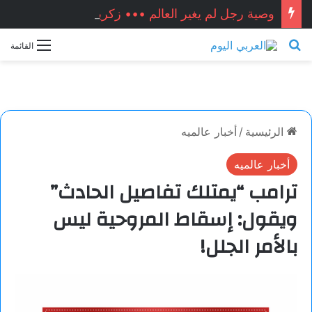
وصية رجل لم يغير العالم ••• زكريا شيخ أحمد / سوريا
بحث عن
القائمة
الرئيسية
/
أخبار عالميه
أخبار عالميه
ترامب “يمتلك تفاصيل الحادث”
ويقول: إسقاط المروحية ليس
بالأمر الجلل!