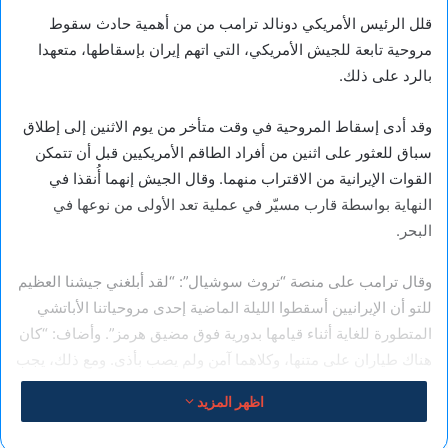
قلل الرئيس الأمريكي دونالد ترامب من من أهمية حادث سقوط
مروحية تابعة للجيش الأمريكي، التي اتهم إيران بإسقاطها، متعهدا
بالرد على ذلك.
وقد أدى إسقاط المروحية في وقت متأخر من يوم الاثنين إلى إطلاق
سباق للعثور على اثنين من أفراد الطاقم الأمريكيين قبل أن تتمكن
القوات الإيرانية من الاقتراب منهما. وقال الجيش إنهما أُنقذا في
النهاية بواسطة قارب مسيّر في عملية تعد الأولى من نوعها في
البحر.
وقال ترامب على منصة “تروث سوشيال”: “لقد أبلغني جيشنا العظيم
للتو أن الإيرانيين أسقطوا الليلة الماضية إحدى مروحياتنا الأباتشي
المتطورة للغاية أثناء قيامها بدورية فوق مضيق هرمز”. وأضاف: “كان
هناك طياران على متنها، وكلاهما آمن ولم يصب بأذى. ومع ذلك، يجب
على الولايات المتحدة، بالضرورة، الرد على هذا الهجوم”.
اظهر المزيد
ويهدد هذا التطور بتحطيم وقف إطلاق النار الهش الذي اتسم