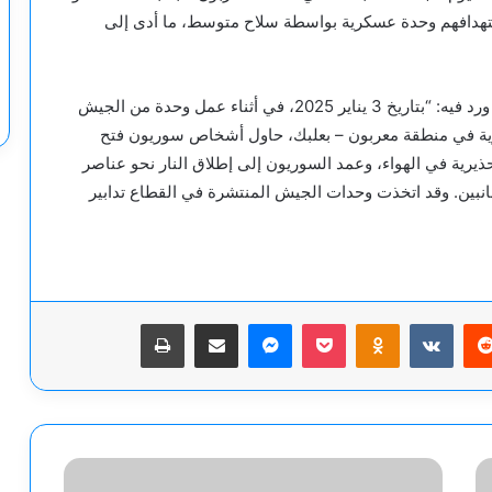
ستهدافهم وحدة عسكرية بواسطة سلاح متوسط، ما أدى إلى
جاء ذلك بعد ساعات من بيان صدر عن الجيش اللبناني ورد فيه: “بتاريخ 3 يناير 2025، في أثناء عمل وحدة من الجيش
ورية في منطقة معربون – بعلبك، حاول أشخاص سوريون فتح
يرية في الهواء، وعمد السوريون إلى إطلاق النار نحو عناصر
انبين. وقد اتخذت وحدات الجيش المنتشرة في القطاع تدابير
يريست
‫Pocket
Odnoklassniki
ماسنجر
مشاركة عبر البريد
طباعة
إعلام
إسرائيلي: