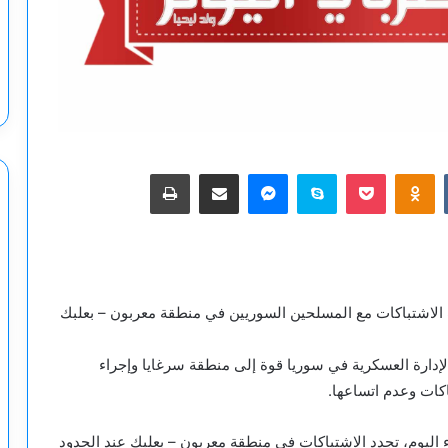
‫Pocket
Odnoklassniki
سكايب
ماسنجر
مشاركة عبر البريد
طباعة
الاشتباكات مع المسلحين السوريين في منطقة معربون – بعلبك
إدارة العسكرية في سوريا قوة إلى منطقة سرغايا وإجراء
اكات وعدم اتساعها.
ليوم، تجدد الاشتباكات في منطقة معربون – بعلبك عند الحدود