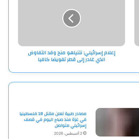
نتنياهو
منح
وفد
التفاوض
الذي
غادر
إلى
إعلام إسرائيلي: نتنياهو منح وفد التفاوض
قطر
الذي غادر إلى قطر تفويضا كافيا
تفويضا
كافيا
مصادر طبية تعلن مقتل 18 فلسطينيا
في غزة منذ صباح اليوم في قصف
إسرائيلي متواصل
2 أغسطس، 2026