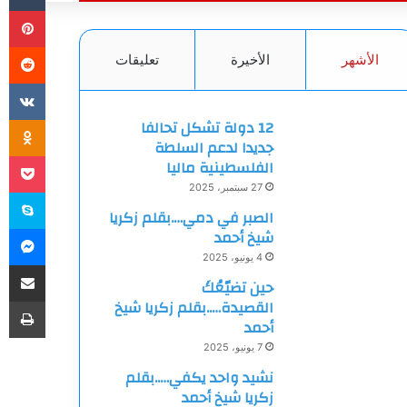
بي
الأشهر
الأخيرة
تعليقات
ki
12 دولة تشكل تحالفا
جديدا لدعم السلطة
et
الفلسطينية ماليا
27 سبتمبر، 2025
سك
الصبر في دمي….بقلم زكريا
ما
شيخ أحمد
4 يونيو، 2025
مشاركة
حين تضيّعُكَ
طب
القصيدة…..بقلم زكريا شيخ
أحمد
7 يونيو، 2025
نشيد واحد يكفي…..بقلم
زكريا شيخ أحمد