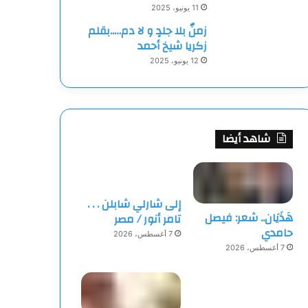
11 يونيو، 2025
زمنٌ بلا جلدٍ و لا دم…..بقلم
زكريا شيخ أحمد
12 يونيو، 2025
شاهد أيضا
إلى شارلي شابلن . . .
هَذَيَان.. شعر: فيصل
تامر أنور / مصر
حامدي
7 أغسطس، 2026
7 أغسطس، 2026